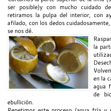
ser posible)y con mucho cuidado d
retiramos la pulpa del interior, con 
afilado, con los dedos cuidadosament
se nos dé.
Raspa
la part
util
Desech
Volvem
en la 
agua f
de bi
ebullición.
Repetimos este proceso (agua fría y 