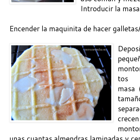
Introducir la mas
Encender la maquinita de hacer galletas/
Deposi
peque
monto
tos 
masa (
tamañ
separa
crece
monto
unas cuantas almendras laminadas y cer