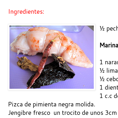
Ingredientes:
½ pec
Marina
1 nara
½ lima
½ cebo
1 dient
1 c.c 
Pizca de pimienta negra molida.
Jengibre fresco un trocito de unos 3cm 