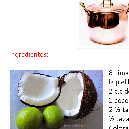
Ingredientes:
8 lim
la piel
2 c.c 
1 coco
2 ½ ta
½ taza
Color