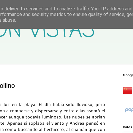
 deliver its services and to analyze traffic. Your IP address an
rformance and security metrics to ensure quality of service, g
ON VISTAS
s abuse.
Googl
llino
luz en la playa. El día había sido lluvioso, pero
 a romperse y dispersarse y entre ellas asomó el
decer aunque todavía luminoso. Las nubes se abrían
e. Apenas si soplaba el viento y Andrea pensó en
Datos
sma como buscando al hechicero, al chamán que con