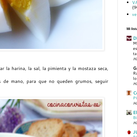
V
(9
ve
Mi lis
Di
Me
es
ta
H
G
r la harina, la sal, la pimienta y la mostaza seca,
Ra
lo
las de mano, para que no queden grumos, seguir
Ha
C
P
Ha
El
Bi
Ha
J
B