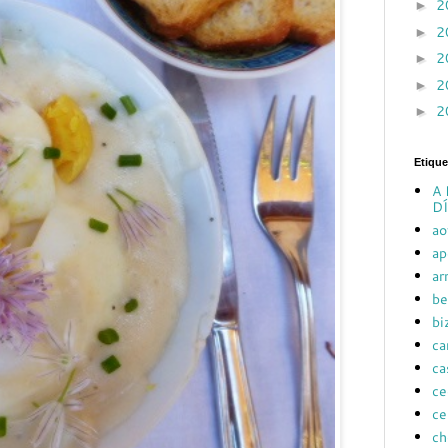
2
►
2
►
2
►
2
►
2
►
Etique
A 
DÍ
ao
ap
ar
be
bi
ca
ca
ce
ce
ch