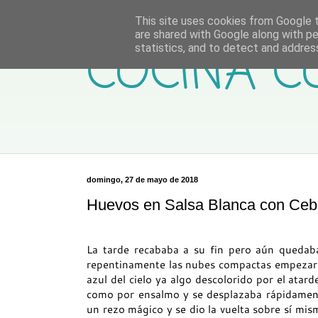
This site uses cookies from Google to
are shared with Google along with pe
COCINA C
statistics, and to detect and addres
domingo, 27 de mayo de 2018
Huevos en Salsa Blanca con Cebo
La tarde recababa a su fin pero aún quedaba 
repentinamente las nubes compactas empezaron
azul del cielo ya algo descolorido por el atar
como por ensalmo y se desplazaba rápidament
un rezo mágico y se dio la vuelta sobre sí mi