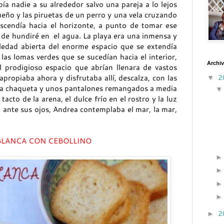
a nadie a su alrededor salvo una pareja a lo lejos
eño y las piruetas de un perro y una vela cruzando
escendía hacia el horizonte, a punto de tomar ese
 de hundiré en
el agua. La playa era una inmensa y
oledad abierta del enorme espacio que se extendía
 las lomas verdes que se sucedían hacia el interior,
Archiv
l prodigioso espacio que abrían llenara de vastos
2
propiaba ahora y disfrutaba allí, descalza, con las
▼
esa chaqueta y unos pantalones remangados a media
tacto de la arena, el dulce frío en el rostro y la luz
re ante sus ojos, Andrea contemplaba el mar, la mar,
BLANCA CON CEBOLLINO
2
►