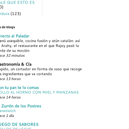
ALE QUE ESTO ES
0)
rdura
(123)
ta de blogs
recto al Paladar
nú asequible, cocina fusión y atún catalán: así
 Arahy, el restaurante en el que Rajoy pasó la
rde de su moción
ace 32 minutos
astronomía & Cía
pido, un cortador en forma de vaso que recoge
s ingredientes que va cortando
ce 13 horas
on tu pan te lo comas
OLLO AL HORNO CON MIEL Y MANZANAS
ce 14 horas
 Zurrón de los Postres
enenstich
ce 1 día
UEGO DE SABORES
OLLOS DE LECHE