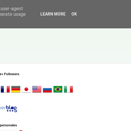
d user-agent
enerate usage
LEARN MORE
OK
e+ Followers
 personales