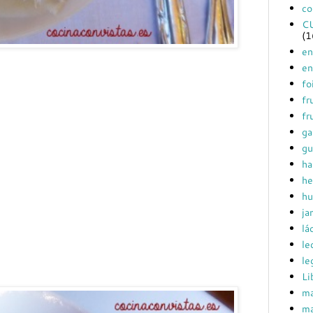
co
C
(1
en
en
fo
fr
fr
ga
gu
ha
he
hu
ja
lá
le
le
Li
ma
ma