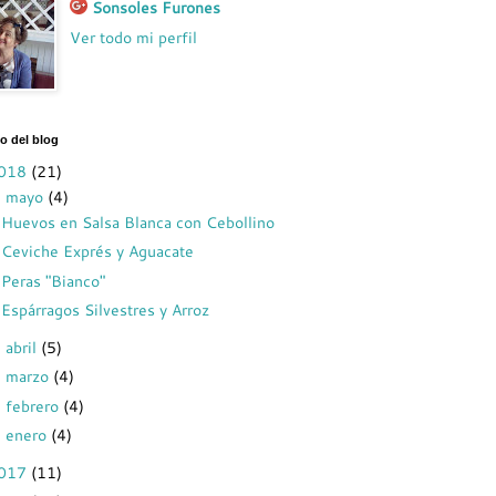
Sonsoles Furones
Ver todo mi perfil
o del blog
018
(21)
mayo
(4)
▼
Huevos en Salsa Blanca con Cebollino
Ceviche Exprés y Aguacate
Peras "Bianco"
Espárragos Silvestres y Arroz
abril
(5)
►
marzo
(4)
►
febrero
(4)
►
enero
(4)
►
017
(11)