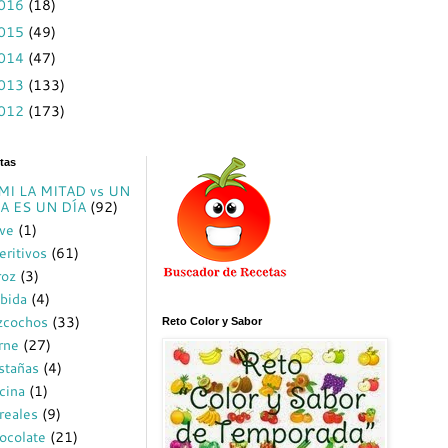
016
(18)
015
(49)
014
(47)
013
(133)
012
(173)
tas
MI LA MITAD vs UN
A ES UN DÍA
(92)
ve
(1)
eritivos
(61)
roz
(3)
bida
(4)
zcochos
(33)
Reto Color y Sabor
rne
(27)
stañas
(4)
cina
(1)
reales
(9)
ocolate
(21)