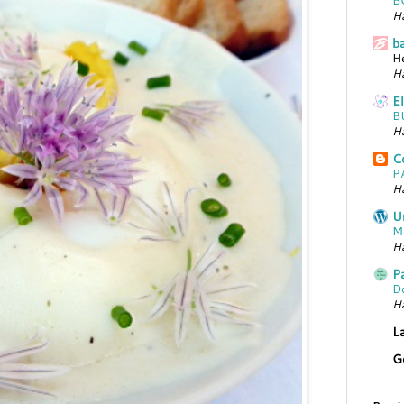
Ha
b
H
Ha
E
B
Ha
C
P
H
U
Mo
H
P
D
H
L
Go