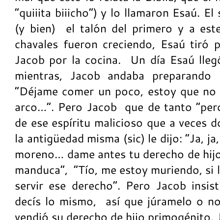
“quiiita biiicho”) y lo llamaron Esaú. 
(y bien) el talón del primero y a est
chavales fueron creciendo, Esaú tiró p
Jacob por la cocina. Un día Esaú lleg
mientras, Jacob andaba preparando u
“Déjame comer un poco, estoy que no p
arco…”. Pero Jacob que de tanto “per
de ese espíritu malicioso que a veces 
la antigüedad misma (sic) le dijo: “Ja, ja
moreno… dame antes tu derecho de hijo
manduca”, “Tío, me estoy muriendo, si 
servir ese derecho”. Pero Jacob insi
decís lo mismo, así que júramelo o no
vendió su derecho de hijo primogénito. 