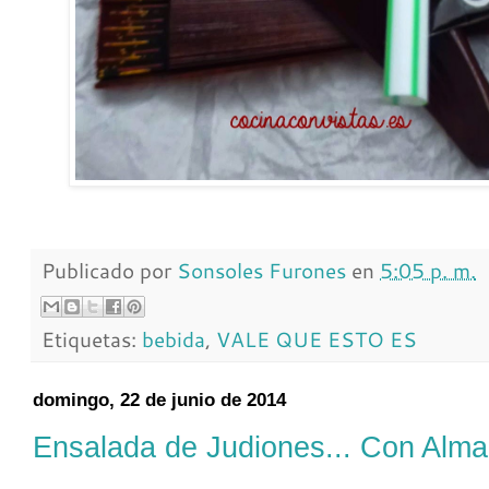
Publicado por
Sonsoles Furones
en
5:05 p. m.
Etiquetas:
bebida
,
VALE QUE ESTO ES
domingo, 22 de junio de 2014
Ensalada de Judiones... Con Alma