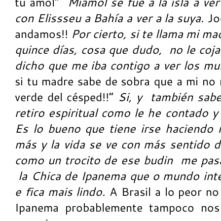
tu amol”
Miamol se fue a la isla a ver
con Elissseu a Bahía a ver a la suya.
Jod
andamos!!
Por cierto, si te llama mi m
quince días, cosa que dudo, no le cojas
dicho que me iba contigo a ver los mu
si tu madre sabe de sobra que a mi no 
verde del césped!!”
Si, y también sab
retiro espiritual como le he contado 
Es lo bueno que tiene irse haciendo 
más y la vida se ve con más sentido 
como un trocito de ese budin me pas
la Chica de Ipanema que o mundo inte
e fica mais lindo.
A Brasil a lo peor no
Ipanema probablemente tampoco nos