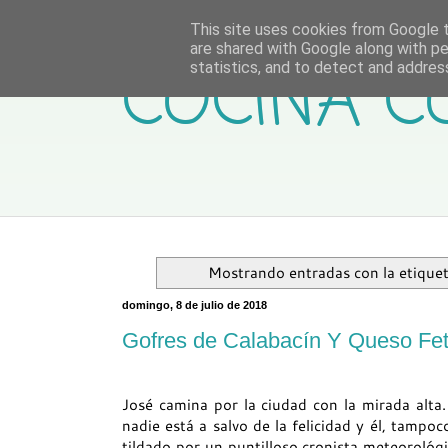
This site uses cookies from Google to
are shared with Google along with pe
COCINA C
statistics, and to detect and addres
Mostrando entradas con la etique
domingo, 8 de julio de 2018
Gofres de Calabacín Y Queso Fe
José camina por la ciudad con la mirada alta.
nadie está a salvo de la felicidad y él, tampoc
tildado por un puntilloso cronista meteorológi