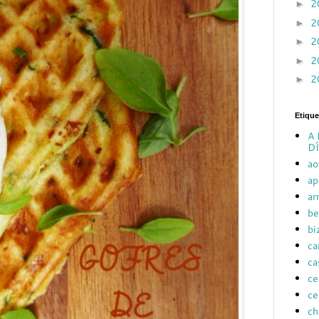
2
►
2
►
2
►
2
►
2
►
Etique
A 
DÍ
ao
ap
ar
be
bi
ca
ca
ce
ce
ch