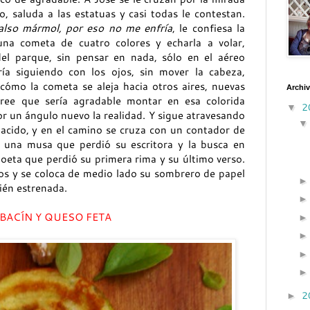
, saluda a las estatuas y casi todas le contestan.
also mármol, por eso no me enfría
, le confiesa la
 una cometa de cuatro colores y echarla a volar,
el parque, sin pensar en nada, sólo en el aéreo
ría siguiendo con los ojos, sin mover la cabeza,
cómo la cometa se aleja hacia otros aires, nuevas
Archiv
 Cree que sería agradable montar en esa colorida
2
▼
or un ángulo nuevo la realidad. Y sigue atravesando
nacido, y en el camino se cruza con un contador de
n una musa que perdió su escritora y la busca en
oeta que perdió su primera rima y su último verso.
ejos y se coloca de medio lado su sombrero de papel
ién estrenada.
BACÍN Y QUESO FETA
2
►