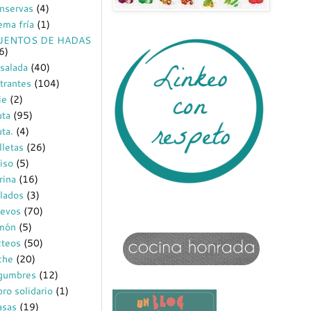
nservas
(4)
ema fría
(1)
UENTOS DE HADAS
6)
salada
(40)
trantes
(104)
ie
(2)
uta
(95)
uta.
(4)
lletas
(26)
iso
(5)
rina
(16)
lados
(3)
evos
(70)
món
(5)
cteos
(50)
che
(20)
gumbres
(12)
bro solidario
(1)
sas
(19)