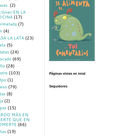
sas.
(2)
Giver EN LA
OCINA
(17)
rmelada
(7)
n
(4)
SA LA LATA
(23)
sta
(5)
tatas
(24)
scado
(69)
llo
(28)
stre
(103)
Páginas vistas en total
lpo
(1)
eso
(79)
Seguidores
tas
(8)
ja
(2)
pas
(15)
ARDO MÁS EN
EERTE QUE EN
OMERTE
(66)
rtas
(19)