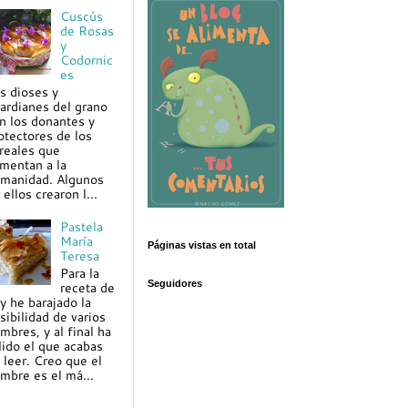
Cuscús
de Rosas
y
Codornic
es
s dioses y
ardianes del grano
n los donantes y
otectores de los
reales que
imentan a la
manidad. Algunos
 ellos crearon l...
Pastela
María
Páginas vistas en total
Teresa
Para la
Seguidores
receta de
y he barajado la
sibilidad de varios
mbres, y al final ha
lido el que acabas
 leer. Creo que el
mbre es el má...