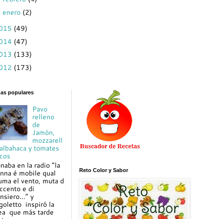
enero
(2)
►
015
(49)
014
(47)
013
(133)
012
(173)
das populares
Pavo
relleno
de
Jamón,
mozzarell
 albahaca y tomates
cos
naba en la radio “la
Reto Color y Sabor
nna é mobile qual
uma el vento, muta d
ccento e di
nsiero…” y
goletto inspiró la
ea que más tarde