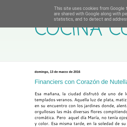
This site uses cookies from Google to
are shared with Google along with pe
COCINA C
statistics, and to detect and addres
domingo, 13 de marzo de 2016
Financiers con Corazón de Nutell
Esa mañana, la ciudad disfrutó de uno de l
templados veranos. Aquella luz de plata, matiza
en su encuentro con los jardines donde, alent
orgullosas las más diversas flores compitiendo
cromática. Pero aquel día María, no tenía ojos
y color. Esa misma tarde, en la soledad de su 