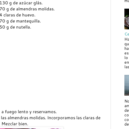
ma
130 g de azúcar glás.
70 g de almendras molidas.
4 claras de huevo.
70 g de mantequilla.
50 g de nutella.
Ce
Ha
qu
ha
es
lo
en
la
No
am
de
 a fuego lento y reservamos.
co
y las almendras molidas. Incorporamos las claras de
co
 Mezclar bien.
de