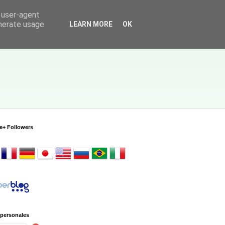
d user-agent
enerate usage
LEARN MORE
OK
e+ Followers
 personales