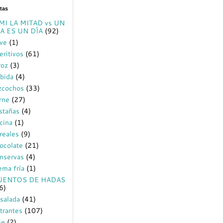
tas
MI LA MITAD vs UN
A ES UN DÍA
(92)
ve
(1)
eritivos
(61)
roz
(3)
bida
(4)
zcochos
(33)
rne
(27)
stañas
(4)
cina
(1)
reales
(9)
ocolate
(21)
nservas
(4)
ema fría
(1)
UENTOS DE HADAS
6)
salada
(41)
trantes
(107)
ie
(2)