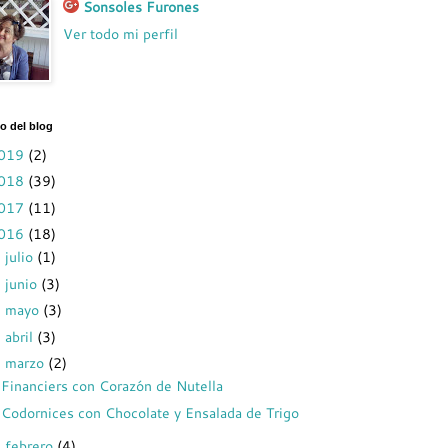
Sonsoles Furones
Ver todo mi perfil
o del blog
019
(2)
018
(39)
017
(11)
016
(18)
julio
(1)
►
junio
(3)
►
mayo
(3)
►
abril
(3)
►
marzo
(2)
▼
Financiers con Corazón de Nutella
Codornices con Chocolate y Ensalada de Trigo
febrero
(4)
►