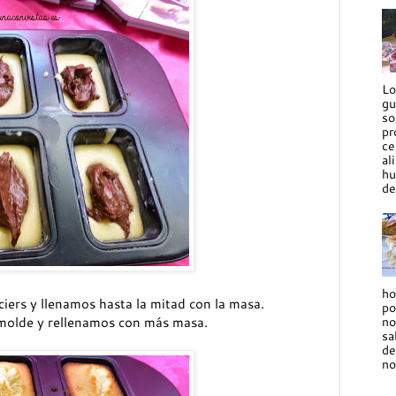
Lo
gu
so
pr
ce
al
hu
de
ho
iers y llenamos hasta la mitad con la masa.
po
no
molde y rellenamos con más masa.
sa
de
no