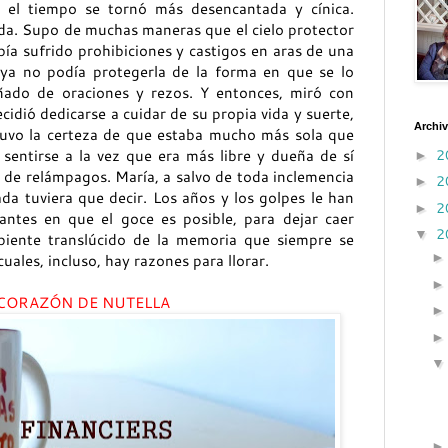
 el tiempo se tornó más desencantada y cínica.
ada. Supo de muchas maneras que el cielo protector
abía sufrido prohibiciones y castigos en aras de una
 ya no podía protegerla de la forma en que se lo
ñado de oraciones y rezos. Y entonces, miró con
ecidió dedicarse a cuidar de su propia vida y suerte,
Archiv
tuvo la certeza de que estaba mucho más sola que
2
sentirse a la vez que era más libre y dueña de sí
►
de relámpagos. María, a salvo de toda inclemencia
2
►
ada tuviera que decir. Los años y los golpes le han
2
►
antes en que el goce es posible, para dejar caer
2
▼
ipiente translúcido de la memoria que siempre se
uales, incluso, hay razones para llorar.
CORAZÓN DE NUTELLA