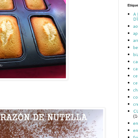
Etique
A 
DÍ
ao
ap
ar
be
bi
ca
ca
ce
ce
ch
co
cr
C
(1
en
en
fo