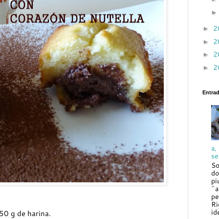
2
►
2
►
2
►
2
►
Entra
a,
se
So
do
pi
´a
pe
Ri
id
50 g de harina.