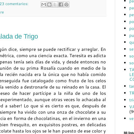
pa
23 comentarios:
pa
tre
pe
po
po
pu
lada de Trigo
qu
se
gún dice, siempre se puede rectificar y arreglar. En
métrica, como una ciencia exacta. Teresita es adicta
so
penas tenía seis días de vida, y desde entonces no
so
unión de su prima Rosalía cuando en medio de la
T
la recién nacida era la única que no había comido
L
C
enseguida fue catalogado como fruto de los celos
ta
 venido a destronarle de su reinado en la casa. El
T
eseo de hacer partícipe a la niña de uno de los
experimentado, aunque otras veces lo achacaba al
tr
a saber! Lo que si es cierto es que, después de
V
(9
siempre ha vivido con una onza de chocolate a su
ncia en forma de chocolatinas, en el invierno en una
ve
bien fresquito, en exquisitos postres, en delicadas
late hasta los ojos se le han puesto de ese color y
Mi lis