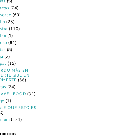
sta
(5)
tatas
(24)
scado
(69)
llo
(28)
stre
(110)
lpo
(1)
eso
(81)
tas
(8)
ja
(2)
pas
(15)
ARDO MÁS EN
EERTE QUE EN
OMERTE
(66)
rtas
(24)
RAVEL FOOD
(31)
igo
(1)
ALE QUE ESTO ES
0)
rdura
(131)
ta de blogs