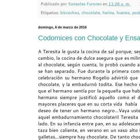
Publicado por
Sonsoles Furones
en
11:26 a. m.
Etiquetas:
bizcochos
,
chocolate
,
harina
,
huevos
,
pos
domingo, 6 de marzo de 2016
Codornices con Chocolate y Ensa
A Teresita le gusta la cocina de sal porque, se
cambio, la cocina de dulce asegura que es mili
al chocolate, según cuenta, lo probó cuando a
se han separado. Fue durante la primera com
celebración su hermano Rogelio advirtió que 
chocolate, y la embadurnó todita. Ese hecho 
que el hermano sentía por la pequeña que había
hermano siempre justificó aquello como el d
mayores placeres que en su corta vida había 
deseo de tener un hermano negro…Vaya usted 
aquel embadurnamiento chocolateril Teresita 
lado. En su infancia entre pan, en su adolesce
taza bien caliente, en verano en un vaso alto 
galletas…siempre hay chocolate. De tanto choco