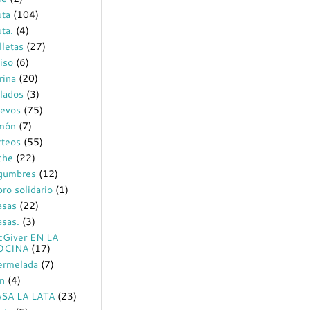
uta
(104)
uta.
(4)
lletas
(27)
iso
(6)
rina
(20)
lados
(3)
evos
(75)
món
(7)
cteos
(55)
che
(22)
gumbres
(12)
bro solidario
(1)
sas
(22)
sas.
(3)
Giver EN LA
OCINA
(17)
rmelada
(7)
n
(4)
SA LA LATA
(23)