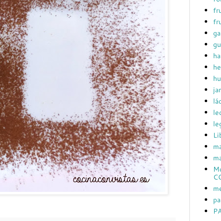
fr
fr
ga
gu
ha
he
hu
ja
lá
le
le
Li
ma
ma
Mc
C
me
pa
PA