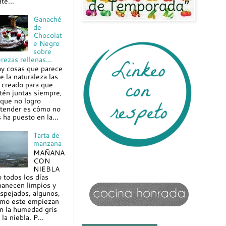
te...
Ganaché
de
Chocolat
e Negro
sobre
rezas rellenas...
y cosas que parece
e la naturaleza las
 creado para que
tén juntas siempre,
 que no logro
tender es cómo no
s ha puesto en la...
Tarta de
manzana
MAÑANA
CON
NIEBLA
 todos los días
anecen limpios y
spejados, algunos,
mo este empiezan
n la humedad gris
 la niebla. P...