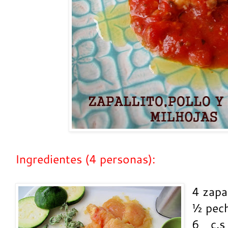
Ingredientes (4 personas):
4 zapa
½ pech
6 c.s