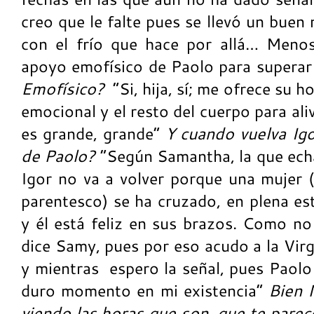
creo que le falte pues se llevó un buen
con el frío que hace por allá… Meno
apoyo emofísico de Paolo para superar l
Emofísico?
“Si, hija, sí; me ofrece su
emocional y el resto del cuerpo para aliv
es grande, grande”
Y cuando vuelva Ig
de Paolo?
“Según Samantha, la que echa
Igor no va a volver porque una mujer (
parentesco) se ha cruzado, en plena est
y él está feliz en sus brazos. Como n
dice Samy, pues por eso acudo a la Virg
y mientras
espero la señal, pues Paol
duro momento en mi existencia”
Bien
M
viendo las horas que son, que te parece