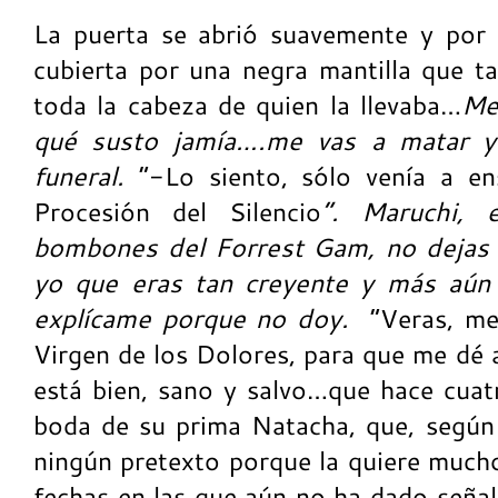
La puerta se abrió suavemente y por 
cubierta por una negra mantilla que 
toda la cabeza de quien la llevaba…
Me
qué susto jamía….me vas a matar y 
funeral.
“-Lo siento, sólo venía a en
Procesión del Silencio
”. Maruchi, 
bombones del Forrest Gam, no dejas 
yo que eras tan creyente y más aún 
explícame porque no doy.
“Veras, me
Virgen de los Dolores, para que me dé 
está bien, sano y salvo…que hace cuat
boda de su prima Natacha, que, según 
ningún pretexto porque la quiere mucho
fechas en las que aún no ha dado señal