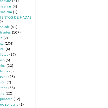
ocolate
(21)
nservas
(4)
ema fría
(1)
UENTOS DE HADAS
6)
salada
(41)
trantes
(107)
ie
(2)
uta
(104)
uta.
(4)
lletas
(27)
iso
(6)
rina
(20)
lados
(3)
evos
(75)
món
(7)
cteos
(55)
che
(22)
gumbres
(12)
bro solidario
(1)