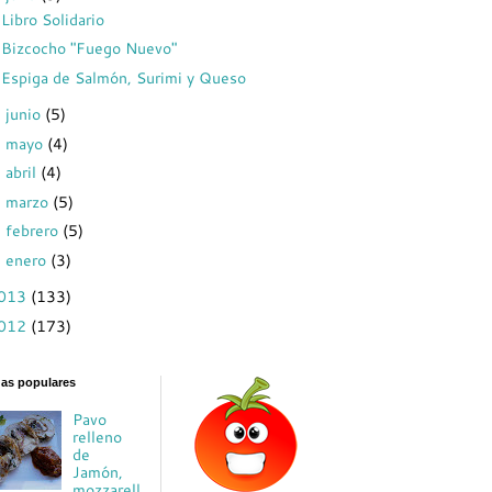
Libro Solidario
Bizcocho "Fuego Nuevo"
Espiga de Salmón, Surimi y Queso
junio
(5)
►
mayo
(4)
►
abril
(4)
►
marzo
(5)
►
febrero
(5)
►
enero
(3)
►
013
(133)
012
(173)
das populares
Pavo
relleno
de
Jamón,
mozzarell