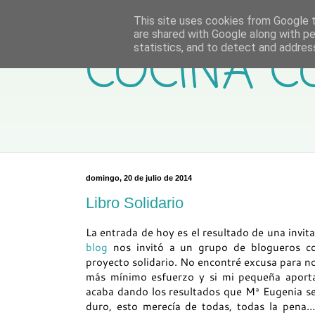
This site uses cookies from Google to
are shared with Google along with pe
COCINA C
statistics, and to detect and addres
domingo, 20 de julio de 2014
Libro Solidario
La entrada de hoy es el resultado de una invi
blog
nos invitó a un grupo de blogueros coci
proyecto solidario. No encontré excusa para no
más mínimo esfuerzo y si mi pequeña aport
acaba dando los resultados que Mª Eugenia se
duro, esto merecía de todas, todas la pena…