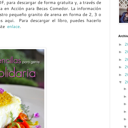
F, para descargar de forma gratuita y, a través de
a en Acción para Becas Comedor. La información
tro pequeño granito de arena en forma de 2, 3 o
s aqui. Para descargar el libro, puedes hacerlo
este
enlace
.
Archiv
2
►
2
►
2
►
2
►
2
►
2
▼