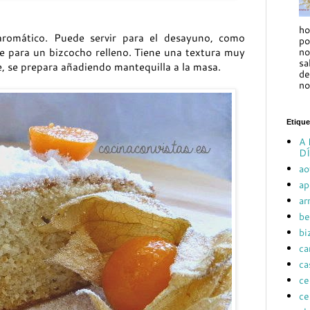
ho
aromático. Puede servir para el desayuno, como
po
no
e para un bizcocho relleno. Tiene una textura muy
sa
e, se prepara añadiendo mantequilla a la masa.
de
no
Etique
A 
DÍ
ao
ap
ar
be
bi
ca
ca
ce
ce