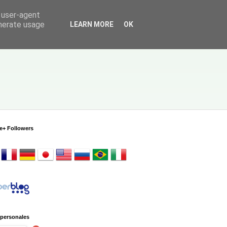
d user-agent
enerate usage
LEARN MORE
OK
e+ Followers
 personales