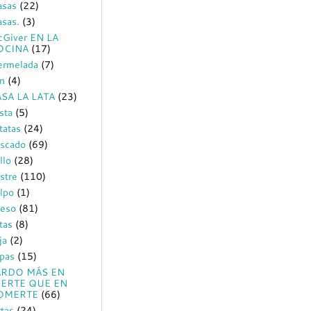
sas
(22)
sas.
(3)
Giver EN LA
OCINA
(17)
rmelada
(7)
n
(4)
SA LA LATA
(23)
sta
(5)
tatas
(24)
scado
(69)
llo
(28)
stre
(110)
lpo
(1)
eso
(81)
tas
(8)
ja
(2)
pas
(15)
ARDO MÁS EN
EERTE QUE EN
OMERTE
(66)
rtas
(24)