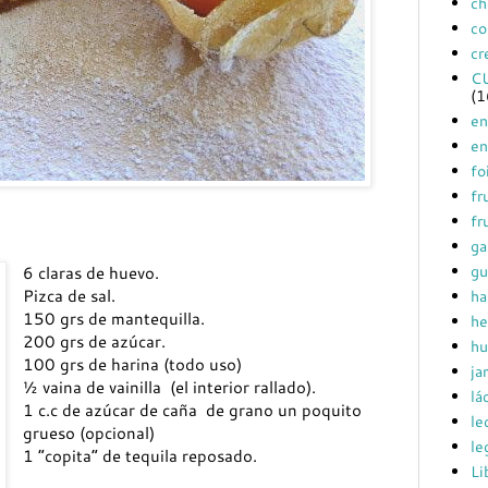
ch
co
cr
C
(1
en
en
fo
fr
fr
ga
gu
6 claras de huevo.
Pizca de sal.
ha
150 grs de mantequilla.
he
200 grs de azúcar.
hu
100 grs de harina (todo uso)
ja
½ vaina de vainilla (el interior rallado).
lá
1 c.c de azúcar de caña de grano un poquito
le
grueso (opcional)
le
1 “copita” de tequila reposado.
Li