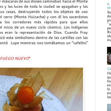
s y máscaras de sus dioses caminaban hacia el Monte
a,
os y las luces de toda la ciudad se apagaban y las
se
sus casas, destruyendo todos los objetos de uso
So
do
el cerro (Monte Huizache) y con él los sacerdotes
pi
a los corredores más rápidos para que ellos
´a
l inicio de un nuevo ciclo cósmico. Los indígenas
pe
Ri
os eran la representación de Dios. Cuando Fray
id
lizó este simbolismo dentro de las
cartillas
con las
ma
 contó Lupe mientras nos tomábamos un “cafelito”
FUEGO NUEVO
”
Ce
Ha
qu
ha
es
lo
en
la