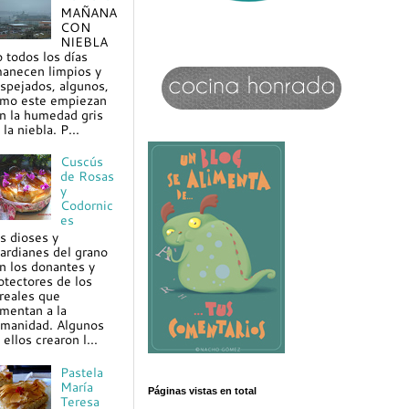
MAÑANA
CON
NIEBLA
 todos los días
anecen limpios y
spejados, algunos,
mo este empiezan
n la humedad gris
 la niebla. P...
Cuscús
de Rosas
y
Codornic
es
s dioses y
ardianes del grano
n los donantes y
otectores de los
reales que
imentan a la
manidad. Algunos
 ellos crearon l...
Pastela
María
Páginas vistas en total
Teresa