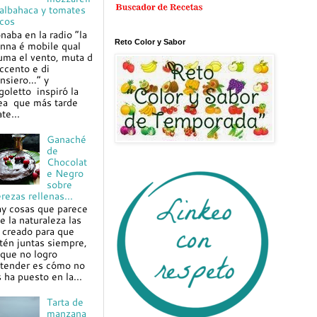
 albahaca y tomates
cos
naba en la radio “la
Reto Color y Sabor
nna é mobile qual
uma el vento, muta d
ccento e di
nsiero…” y
goletto inspiró la
ea que más tarde
te...
Ganaché
de
Chocolat
e Negro
sobre
rezas rellenas...
y cosas que parece
e la naturaleza las
 creado para que
tén juntas siempre,
 que no logro
tender es cómo no
s ha puesto en la...
Tarta de
manzana