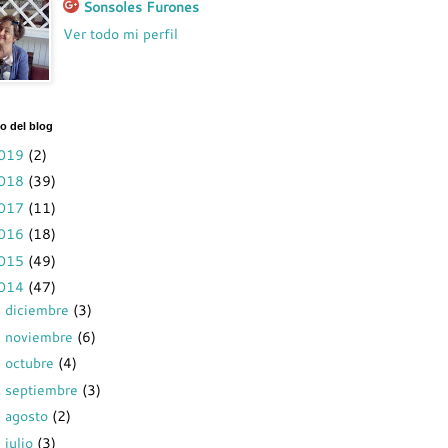
Sonsoles Furones
Ver todo mi perfil
o del blog
019
(2)
018
(39)
017
(11)
016
(18)
015
(49)
014
(47)
diciembre
(3)
►
noviembre
(6)
►
octubre
(4)
►
septiembre
(3)
►
agosto
(2)
►
julio
(3)
▼