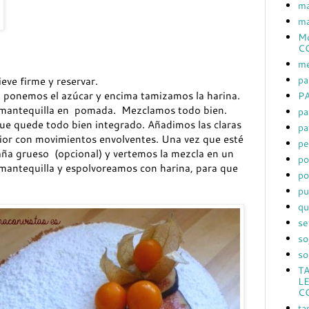
ma
ma
Mc
C
me
pa
eve firme y reservar.
) ponemos el azúcar y encima tamizamos la harina.
PA
 la mantequilla en pomada. Mezclamos todo bien.
pa
e quede todo bien integrado. Añadimos las claras
pa
ior con movimientos envolventes. Una vez que esté
pe
ña grueso (opcional) y vertemos la mezcla en un
po
mantequilla y espolvoreamos con harina, para que
po
pu
qu
se
so
so
T
L
C
ta