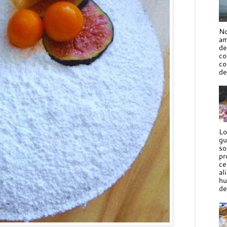
No
am
de
co
co
de
Lo
gu
so
pr
ce
al
hu
de