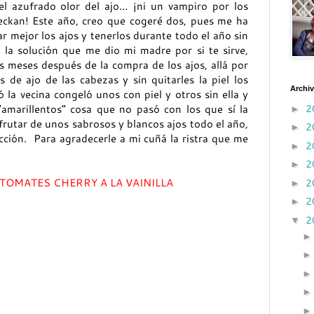
el azufrado olor del ajo… ¡ni un vampiro por los
eckan! Este año, creo que cogeré dos, pues me ha
 mejor los ajos y tenerlos durante todo el año sin
 la solución que me dio mi madre por si te sirve,
 meses después de la compra de los ajos, allá por
 de ajo de las cabezas y sin quitarles la piel los
Archiv
 la vecina congeló unos con piel y otros sin ella y
2
“amarillentos” cosa que no pasó con los que sí la
►
rutar de unos sabrosos y blancos ajos todo el año,
2
►
cción. Para agradecerle a mi cuñá la ristra que me
2
►
2
►
TOMATES CHERRY A LA VAINILLA
2
►
2
►
2
▼