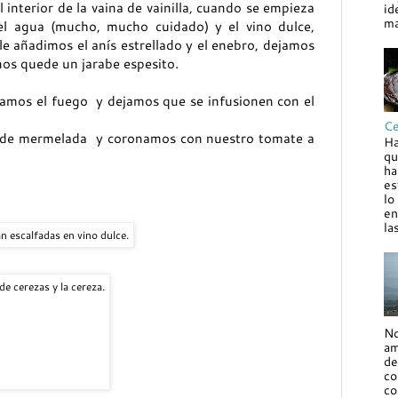
 interior de la vaina de vainilla, cuando se empieza
id
ma
l agua (mucho, mucho cuidado) y el vino dulce,
e añadimos el anís estrellado y el enebro, dejamos
os quede un jarabe espesito.
gamos el fuego y dejamos que se infusionen con el
Ce
 de mermelada y coronamos con nuestro tomate a
Ha
qu
ha
es
lo
en
la
n escalfadas en vino dulce.
e cerezas y la cereza.
No
am
de
co
co