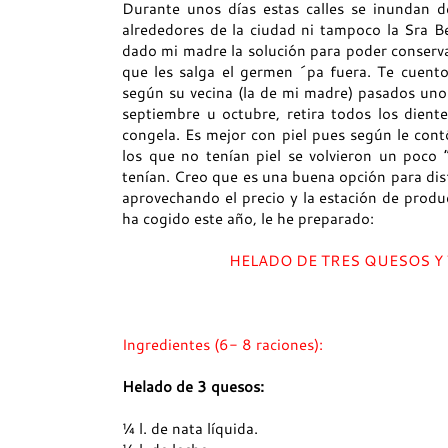
Durante unos días estas calles se inundan d
alrededores de la ciudad ni tampoco la Sra B
dado mi madre la solución para poder conservar
que les salga el germen ´pa fuera. Te cuento
según su vecina (la de mi madre) pasados unos
septiembre u octubre, retira todos los dientes
congela. Es mejor con piel pues según le contó
los que no tenían piel se volvieron un poco 
tenían. Creo que es una buena opción para disf
aprovechando el precio y la estación de produ
ha cogido este año, le he preparado:
HELADO DE TRES QUESOS Y 
Ingredientes (6- 8 raciones):
Helado de 3 quesos:
¼ l. de nata líquida.