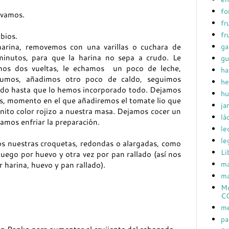
fo
rvamos.
fr
fr
ibios.
ga
arina, removemos con una varillas o cuchara de
nutos, para que la harina no sepa a crudo. Le
gu
os dos vueltas, le echamos un poco de leche,
ha
umos, añadimos otro poco de caldo, seguimos
he
aldo hasta que lo hemos incorporado todo. Dejamos
hu
s, momento en el que añadiremos el tomate lio que
ja
nito color rojizo a nuestra masa. Dejamos cocer un
lá
amos enfriar la preparación.
le
le
s nuestras croquetas, redondas o alargadas, como
Li
uego por huevo y otra vez por pan rallado (así nos
ma
 harina, huevo y pan rallado).
ma
Mc
C
me
pa