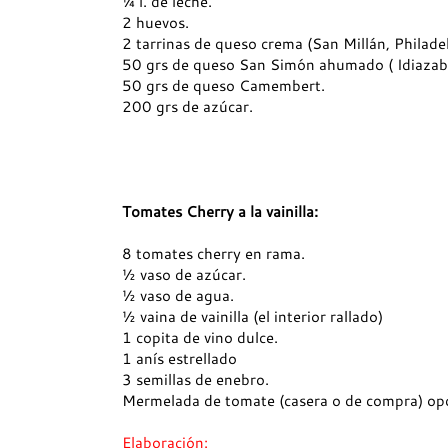
¼ l. de leche.
2 huevos.
2 tarrinas de queso crema (San Millán, Philade
50 grs de queso San Simón ahumado ( Idiaza
50 grs de queso Camembert.
200 grs de azúcar.
Tomates Cherry a la vainilla:
8 tomates cherry en rama.
½ vaso de azúcar.
½ vaso de agua.
½ vaina de vainilla (el interior rallado)
1 copita de vino dulce.
1 anís estrellado
3 semillas de enebro.
Mermelada de tomate (casera o de compra) opc
Elaboración: