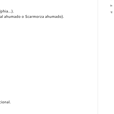
lphia…).
bal ahumado o Scarmorza ahumado).
ional.