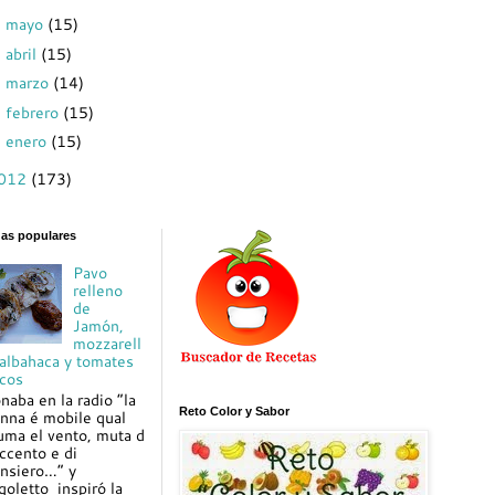
mayo
(15)
►
abril
(15)
►
marzo
(14)
►
febrero
(15)
►
enero
(15)
►
012
(173)
das populares
Pavo
relleno
de
Jamón,
mozzarell
 albahaca y tomates
cos
naba en la radio “la
Reto Color y Sabor
nna é mobile qual
uma el vento, muta d
ccento e di
nsiero…” y
goletto inspiró la