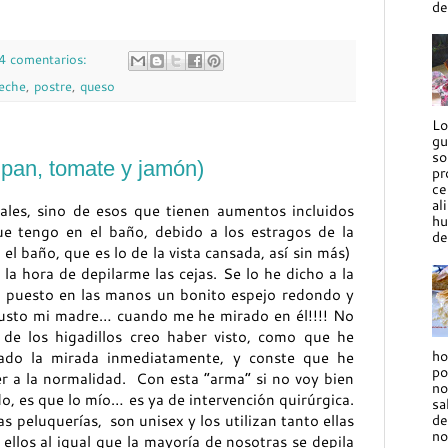
de
4 comentarios:
leche
,
postre
,
queso
Lo
gu
so
pan, tomate y jamón)
pr
ce
al
les, sino de esos que tienen aumentos incluidos
hu
 tengo en el baño, debido a los estragos de la
de
l baño, que es lo de la vista cansada, así sin más)
a hora de depilarme las cejas. Se lo he dicho a la
 puesto en las manos un bonito espejo redondo y
susto mi madre… cuando me he mirado en él!!!! No
 de los higadillos creo haber visto, como que he
ho
tado la mirada inmediatamente, y conste que he
po
r a la normalidad. Con esta “arma” si no voy bien
no
do, es que lo mío… es ya de intervención quirúrgica.
sa
de
s peluquerías, son unisex y los utilizan tanto ellas
no
ellos al igual que la mayoría de nosotras se depila