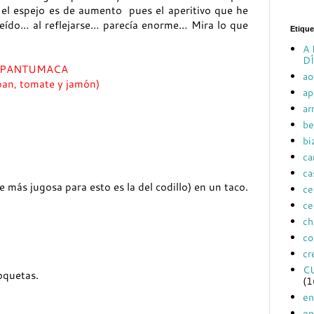
el espejo es de aumento pues el aperitivo que he
eído… al reflejarse… parecía enorme… Mira lo que
Etique
A 
DÍ
PANTUMACA
ao
an, tomate y jamón)
ap
ar
be
bi
ca
ca
e más jugosa para esto es la del codillo) en un taco.
ce
ce
ch
co
cr
C
oquetas.
(1
en
en