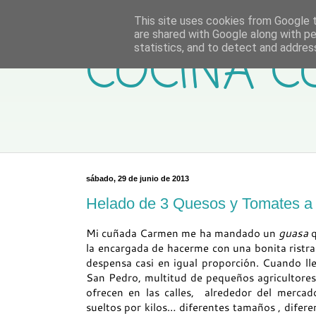
This site uses cookies from Google to
are shared with Google along with pe
COCINA C
statistics, and to detect and addres
sábado, 29 de junio de 2013
Helado de 3 Quesos y Tomates a l
Mi cuñada Carmen me ha mandado un
guasa
q
la encargada de hacerme con una bonita ristr
despensa casi en igual proporción. Cuando lle
San Pedro, multitud de pequeños agricultores
ofrecen en las calles, alrededor del mercado
sueltos por kilos… diferentes tamaños , difere