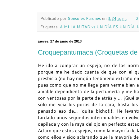
Publicado por
Sonsoles Furones
en
3:24 p. m.
2
Etiquetas:
A MI LA MITAD vs UN DÍA ES UN DÍA
,
jueves, 27 de junio de 2013
Croquepantumaca (Croquetas de 
He ido a comprar un espejo, no de los norma
porque me he dado cuenta de que con el que
presbicia (no hay ningún fenómeno extraño en e
pues como que no me llega para verme bien a l
amable dependienta de la perfumería y me ha
con ventosas por la parte de atrás y … ¡Qué 
sólo me veía los poros de la cara, hasta los
pensado eso de… ¡quita bicho!!!! He levan
tardado unos segundos interminables en volve
depilada y con la raya del ojo en perfecto esta
Aclaro que estos espejos, como la mayoría de la
como ellos y sigo aclarando que la mayoría de 