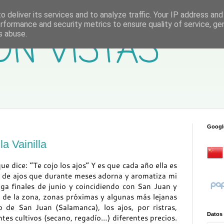
 deliver its services and to analyze traffic. Your IP address an
rformance and security metrics to ensure quality of service, g
ON VISTAS
s abuse.
Googl
a Vainilla
ue dice: “Te cojo los ajos” Y es que cada año ella es
a de ajos que durante meses adorna y aromatiza mi
ga finales de junio y coincidiendo con San Juan y
 de la zona, zonas próximas y algunas más lejanas
 de San Juan (Salamanca), los ajos, por ristras,
Datos
ntes cultivos (secano, regadío…) diferentes precios.