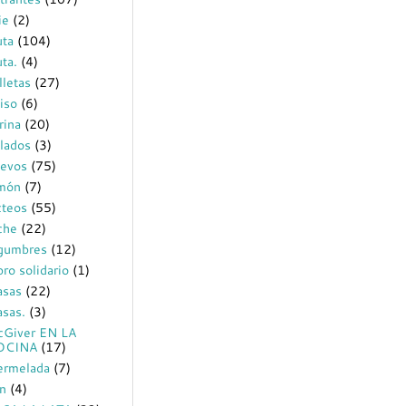
ie
(2)
uta
(104)
uta.
(4)
lletas
(27)
iso
(6)
rina
(20)
lados
(3)
evos
(75)
món
(7)
cteos
(55)
che
(22)
gumbres
(12)
bro solidario
(1)
sas
(22)
sas.
(3)
Giver EN LA
OCINA
(17)
rmelada
(7)
n
(4)