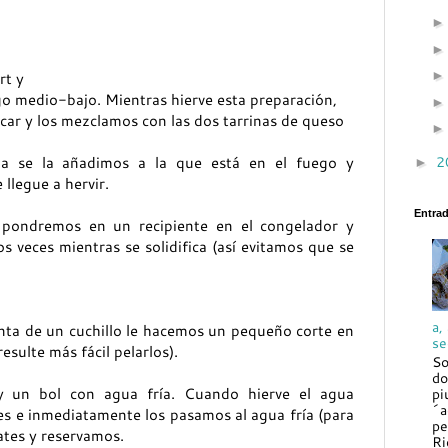
rt y
ego medio-bajo. Mientras hierve esta preparación,
car y los mezclamos con las dos tarrinas de queso
2
a se la añadimos a la que está en el fuego y
►
llegue a hervir.
Entra
pondremos en un recipiente en el congelador y
 veces mientras se solidifica (así evitamos que se
a,
nta de un cuchillo
le
hacemos un pequeño corte en
se
esulte más fácil pelarlos).
So
do
 un bol con agua fría. Cuando hierve el agua
pi
´a
 e inmediatamente los pasamos al agua fría (para
pe
ates y reservamos.
Ri