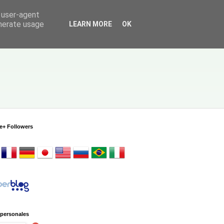
d user-agent
enerate usage
LEARN MORE
OK
e+ Followers
 personales