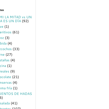
tas
MI LA MITAD vs UN
A ES UN DÍA
(92)
ve
(1)
eritivos
(61)
roz
(3)
bida
(4)
zcochos
(33)
rne
(27)
stañas
(4)
cina
(1)
reales
(9)
ocolate
(21)
nservas
(4)
ema fría
(1)
UENTOS DE HADAS
6)
salada
(41)
trantes
(107)