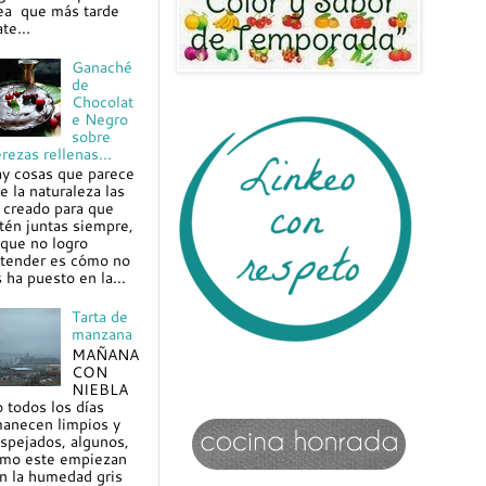
ea que más tarde
te...
Ganaché
de
Chocolat
e Negro
sobre
rezas rellenas...
y cosas que parece
e la naturaleza las
 creado para que
tén juntas siempre,
 que no logro
tender es cómo no
s ha puesto en la...
Tarta de
manzana
MAÑANA
CON
NIEBLA
 todos los días
anecen limpios y
spejados, algunos,
mo este empiezan
n la humedad gris