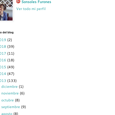
Sonsoles Furones
Ver todo mi perfil
o del blog
019
(2)
018
(39)
017
(11)
016
(18)
015
(49)
014
(47)
013
(133)
diciembre
(1)
►
noviembre
(6)
►
octubre
(8)
►
septiembre
(9)
►
agosto
(8)
►