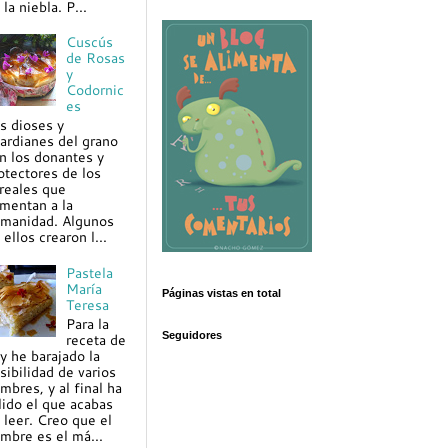
 la niebla. P...
Cuscús
de Rosas
y
Codornic
es
s dioses y
ardianes del grano
n los donantes y
otectores de los
reales que
imentan a la
manidad. Algunos
 ellos crearon l...
Pastela
María
Páginas vistas en total
Teresa
Para la
Seguidores
receta de
y he barajado la
sibilidad de varios
mbres, y al final ha
lido el que acabas
 leer. Creo que el
mbre es el má...