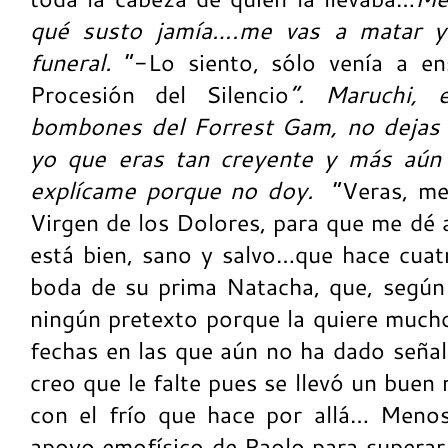
qué susto jamía….me vas a matar y 
funeral.
“-Lo siento, sólo venía a en
Procesión del Silencio
”. Maruchi, 
bombones del Forrest Gam, no dejas 
yo que eras tan creyente y más aún 
explícame porque no doy.
“Veras, me
Virgen de los Dolores, para que me dé 
está bien, sano y salvo…que hace cuat
boda de su prima Natacha, que, según 
ningún pretexto porque la quiere mucho
fechas en las que aún no ha dado señal
creo que le falte pues se llevó un buen
con el frío que hace por allá… Meno
apoyo emofísico de Paolo para superar l