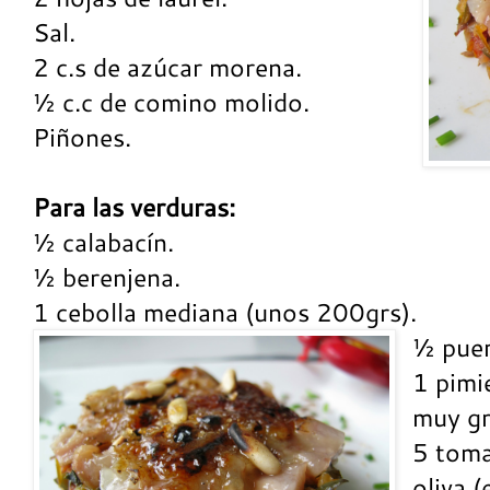
Sal.
2 c.s de azúcar morena.
½ c.c de comino molido.
Piñones.
Para las verduras:
½ calabacín.
½ berenjena.
1 cebolla mediana (unos 200grs).
½ puer
1 pimi
muy g
5 toma
oliva (