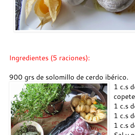
Ingredientes (5 raciones):
900 grs de solomillo de cerdo ibérico.
1 c.s d
copete
1 c.s 
1 c.s 
1 c.s 
Sal y 