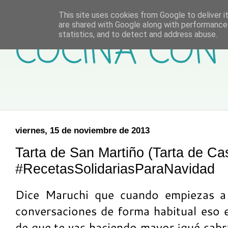
This site uses cookies from Google to deliver it
are shared with Google along with performance 
COCINA CON 
statistics, and to detect and address abuse.
viernes, 15 de noviembre de 2013
Tarta de San Martiño (Tarta de Ca
‪#‎RecetasSolidariasParaNavidad‬
Dice Maruchi que cuando empiezas a u
conversaciones de forma habitual eso 
de que te vas haciendo mayor ¡qué sabr