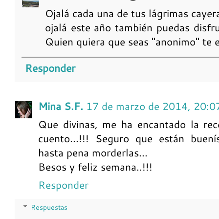
Ojalá cada una de tus lágrimas cayera
ojalá este año también puedas disfru
Quien quiera que seas "anonimo" te e
Responder
Mina S.F.
17 de marzo de 2014, 20:0
Que divinas, me ha encantado la rece
cuento...!!! Seguro que están buení
hasta pena morderlas...
Besos y feliz semana..!!!
Responder
Respuestas