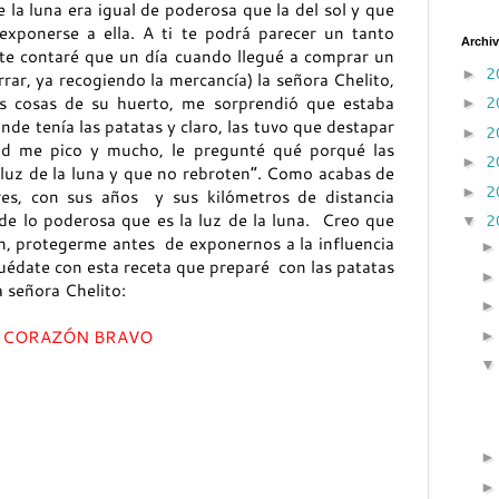
e la luna era igual de poderosa que la del sol y que
xponerse a ella. A ti te podrá parecer un tanto
Archiv
o te contaré que un día cuando llegué a comprar un
2
►
rar, ya recogiendo la mercancía) la señora Chelito,
2
as cosas de su huerto, me sorprendió que estaba
►
onde tenía las patatas y claro, las tuvo que destapar
2
►
ad me pico y mucho, le pregunté qué porqué las
2
►
 luz de la luna y que no rebroten”. Como acabas de
2
►
es, con sus años y sus kilómetros de distancia
de lo poderosa que es la luz de la luna. Creo que
2
▼
n, protegerme antes de exponernos a la influencia
quédate con esta receta que preparé con las patatas
a señora Chelito:
 CORAZÓN BRAVO