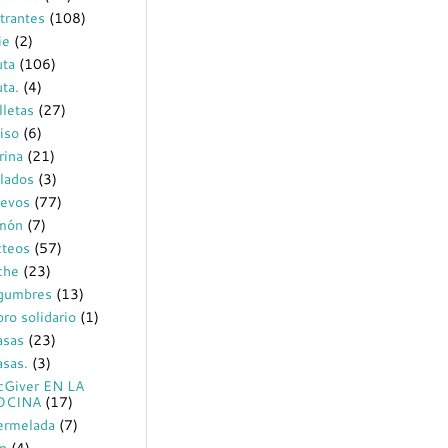
trantes
(108)
ie
(2)
uta
(106)
uta.
(4)
lletas
(27)
iso
(6)
rina
(21)
lados
(3)
evos
(77)
món
(7)
cteos
(57)
che
(23)
gumbres
(13)
bro solidario
(1)
sas
(23)
sas.
(3)
Giver EN LA
OCINA
(17)
rmelada
(7)
n
(4)