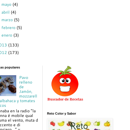
mayo
(4)
►
abril
(4)
►
marzo
(5)
►
febrero
(5)
►
enero
(3)
►
013
(133)
012
(173)
das populares
Pavo
relleno
de
Jamón,
mozzarell
 albahaca y tomates
cos
naba en la radio “la
Reto Color y Sabor
nna é mobile qual
uma el vento, muta d
ccento e di
nsiero…” y