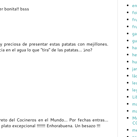
en
r bonita!! bsss
fo
fr
fr
ga
gu
y preciosa de presentar estas patatas con mejillones.
ha
a en el agua lo que "tira" de las patatas... ¿no?
he
hu
ja
lá
le
le
Li
ma
ma
Mc
eto del Cocineros en el Mundo... Por fechas entras...
C
plato excepcional !!!!!!! Enhorabuena. Un besazo !!!
me
pa