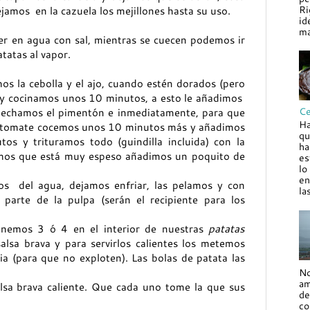
Ri
amos en la cazuela los mejillones hasta su uso.
id
ma
er en agua con sal, mientras se cuecen podemos ir
atatas al vapor.
s la cebolla y el ajo, cuando estén dorados (pero
 y cocinamos unos 10 minutos, a esto le añadimos
Ce
y echamos el pimentón e inmediatamente, para que
Ha
el tomate cocemos unos 10 minutos más y añadimos
qu
os y trituramos todo (guindilla incluida) con la
ha
vemos que está muy espeso añadimos un poquito de
es
lo
.
en
os del agua, dejamos enfriar, las pelamos y con
la
parte de la pulpa (serán el recipiente para los
onemos 3 ó 4 en el interior de nuestras
patatas
alsa brava y para servirlos calientes los metemos
 (para que no exploten). Las bolas de patata las
No
am
sa brava caliente. Que cada uno tome la que sus
de
co