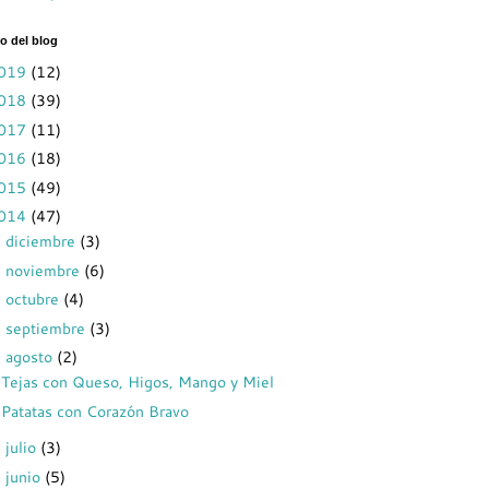
o del blog
019
(12)
018
(39)
017
(11)
016
(18)
015
(49)
014
(47)
diciembre
(3)
►
noviembre
(6)
►
octubre
(4)
►
septiembre
(3)
►
agosto
(2)
▼
Tejas con Queso, Higos, Mango y Miel
Patatas con Corazón Bravo
julio
(3)
►
junio
(5)
►