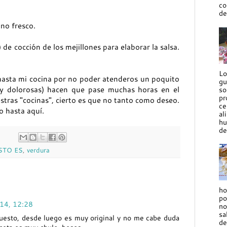
co
de
no fresco.
 de cocción de los mejillones para elaborar la salsa.
Lo
hasta mi cocina por no poder atenderos un poquito
gu
es y dolorosas) hacen que pase muchas horas en el
so
pr
tras "cocinas", cierto es que no tanto como deseo.
ce
o hasta aquí.
al
hu
de
STO ES
,
verdura
ho
po
014, 12:28
no
sa
puesto, desde luego es muy original y no me cabe duda
de