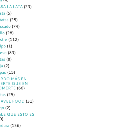
SA LA LATA
(23)
sta
(5)
tatas
(25)
scado
(74)
llo
(28)
stre
(112)
lpo
(1)
eso
(83)
tas
(8)
ja
(2)
pas
(15)
ARDO MÁS EN
EERTE QUE EN
OMERTE
(66)
rtas
(25)
RAVEL FOOD
(31)
igo
(2)
ALE QUE ESTO ES
0)
rdura
(136)