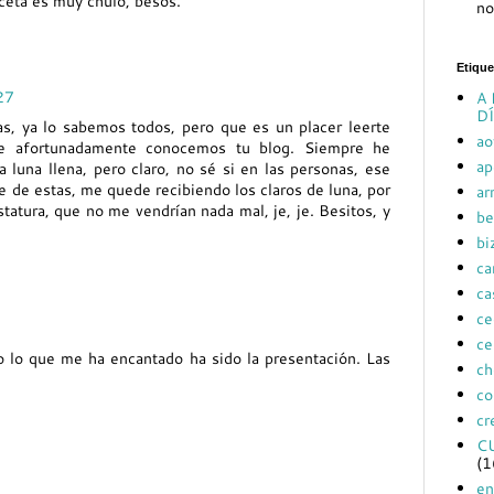
eceta es muy chulo, besos.
no
Etique
27
A 
DÍ
as, ya lo sabemos todos, pero que es un placer leerte
ao
ue afortunadamente conocemos tu blog. Siempre he
ap
 luna llena, pero claro, no sé si en las personas, ese
e de estas, me quede recibiendo los claros de luna, por
ar
atura, que no me vendrían nada mal, je, je. Besitos, y
be
bi
ca
ca
ce
ce
o lo que me ha encantado ha sido la presentación. Las
ch
co
cr
C
(1
en