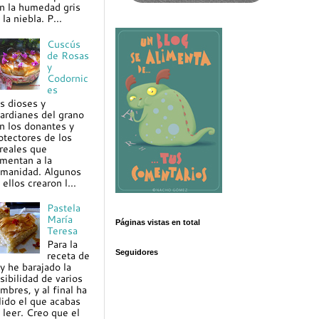
n la humedad gris
 la niebla. P...
Cuscús
de Rosas
y
Codornic
es
s dioses y
ardianes del grano
n los donantes y
otectores de los
reales que
imentan a la
manidad. Algunos
 ellos crearon l...
Pastela
María
Páginas vistas en total
Teresa
Para la
Seguidores
receta de
y he barajado la
sibilidad de varios
mbres, y al final ha
lido el que acabas
 leer. Creo que el