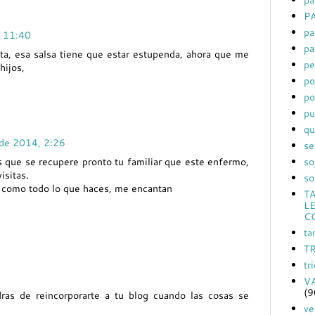
PA
pa
, 11:40
pa
ta, esa salsa tiene que estar estupenda, ahora que me
pe
hijos,
po
po
pu
qu
 de 2014, 2:26
se
s que se recupere pronto tu familiar que este enfermo,
so
isitas.
so
, como todo lo que haces, me encantan
T
L
C
ta
T
tr
V
(9
ras de reincorporarte a tu blog cuando las cosas se
ve