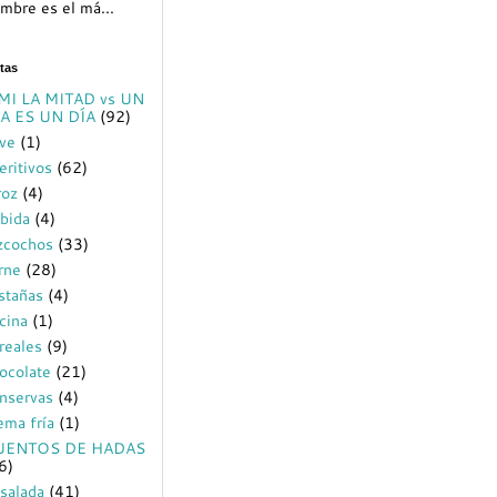
mbre es el má...
tas
MI LA MITAD vs UN
A ES UN DÍA
(92)
ve
(1)
eritivos
(62)
roz
(4)
bida
(4)
zcochos
(33)
rne
(28)
stañas
(4)
cina
(1)
reales
(9)
ocolate
(21)
nservas
(4)
ema fría
(1)
UENTOS DE HADAS
6)
salada
(41)