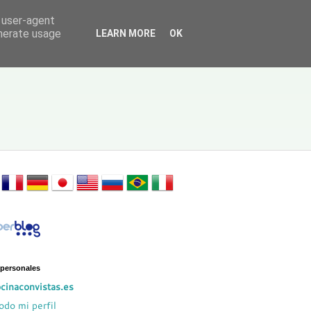
d user-agent
enerate usage
LEARN MORE
OK
 personales
cinaconvistas.es
odo mi perfil