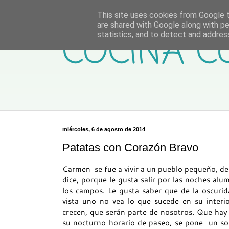
This site uses cookies from Google to
are shared with Google along with pe
COCINA C
statistics, and to detect and addres
miércoles, 6 de agosto de 2014
Patatas con Corazón Bravo
Carmen se fue a vivir a un pueblo pequeño, de 
dice, porque le gusta salir por las noches alu
los campos. Le gusta saber que de la oscurida
vista uno no vea lo que sucede en su interi
crecen, que serán parte de nosotros. Que hay
su nocturno horario de paseo, se pone un so