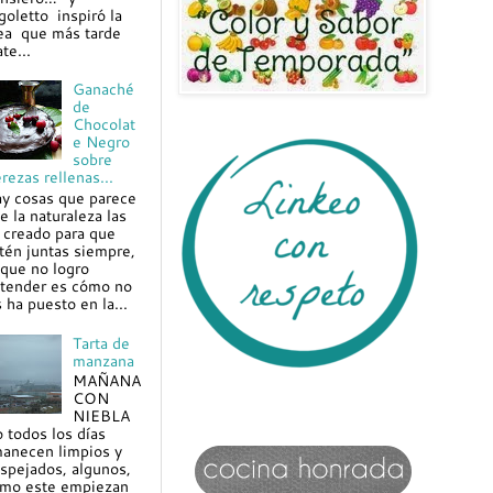
goletto inspiró la
ea que más tarde
te...
Ganaché
de
Chocolat
e Negro
sobre
rezas rellenas...
y cosas que parece
e la naturaleza las
 creado para que
tén juntas siempre,
 que no logro
tender es cómo no
s ha puesto en la...
Tarta de
manzana
MAÑANA
CON
NIEBLA
 todos los días
anecen limpios y
spejados, algunos,
mo este empiezan