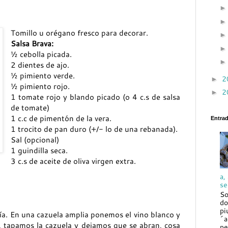
Tomillo u orégano fresco para decorar.
Salsa Brava:
½ cebolla picada.
2 dientes de ajo.
½ pimiento verde.
2
►
½ pimiento rojo.
2
►
1 tomate rojo y blando picado (o 4 c.s de salsa
de tomate)
1 c.c de pimentón de la vera.
Entra
1 trocito de pan duro (+/- lo de una rebanada).
Sal (opcional)
1 guindilla seca.
3 c.s de aceite de oliva virgen extra.
a,
se
So
do
pi
ía. En una cazuela amplia ponemos el vino blanco y
´a
s, tapamos la cazuela y dejamos que se abran, cosa
pe