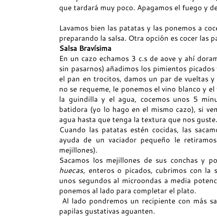
que tardará muy poco. Apagamos el fuego y dej
Lavamos bien las patatas y las ponemos a coc
preparando la salsa. Otra opción es cocer las p
Salsa Bravísima
En un cazo echamos 3 c.s de aove y ahí doramo
sin pasarnos) añadimos los pimientos picados
el pan en trocitos, damos un par de vueltas 
no se requeme, le ponemos el vino blanco y 
la guindilla y el agua, cocemos unos 5 minut
batidora (yo lo hago en el mismo cazo), si 
agua hasta que tenga la textura que nos guste
Cuando las patatas estén cocidas, las sacam
ayuda de un vaciador pequeño le retiramos 
mejillones).
Sacamos los mejillones de sus conchas y p
huecas,
enteros o picados, cubrimos con la s
unos segundos al microondas a media potencia
ponemos al lado para completar el plato.
Al lado pondremos un recipiente con más sal
papilas gustativas aguanten.