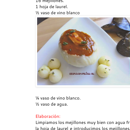
16 mejillones.
1 hoja de laurel.
½ vaso de vino blanco
¼ vaso de vino blanco.
½ vaso de agua.
Elaboración:
Limpiamos los mejillones muy bien con agua fr
la hoja de laurel e introducimos los mejillone