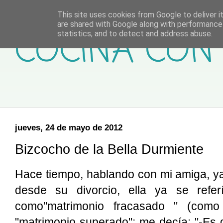
This site uses cookies from Google to deliver it
are shared with Google along with performance 
COCINA CON 
statistics, and to detect and address abuse.
jueves, 24 de mayo de 2012
Bizcocho de la Bella Durmiente
Hace tiempo, hablando con mi amiga, y
desde su divorcio, ella ya se refe
como"matrimonio fracasado " (como 
"matrimonio superado"; me decía: "-Es 