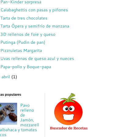
Pan-Kinder sorpresa
Calabaghettis con pasas y piñones
Tarta de tres chocolates
Tarta Ópera y semifrío de manzana
3D rellenos de foie y queso
Putinga (Pudin de pan)
Pizzruletas Margarita
Uvas rellenas de queso azul y nueces
Papa-pollo y Boque-papa
abril
(1)
►
das populares
Pavo
relleno
de
Jamón,
mozzarell
 albahaca y tomates
cos