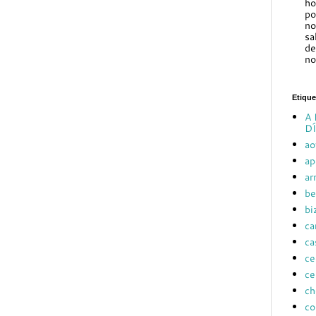
ho
po
no
sa
de
no
Etique
A 
DÍ
ao
ap
ar
be
bi
ca
ca
ce
ce
ch
co