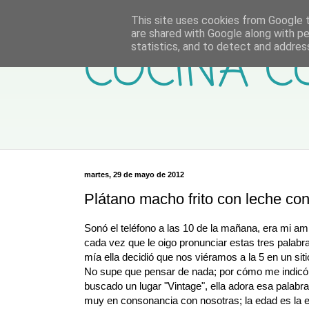
This site uses cookies from Google to
are shared with Google along with pe
COCINA C
statistics, and to detect and addres
martes, 29 de mayo de 2012
Plátano macho frito con leche co
Sonó el teléfono a las 10 de la mañana, era mi a
cada vez que le oigo pronunciar estas tres palabra
mía ella decidió que nos viéramos a la 5 en un si
No supe que pensar de nada; por cómo me indicó la
buscado un lugar "Vintage", ella adora esa palab
muy en consonancia con nosotras; la edad es la e