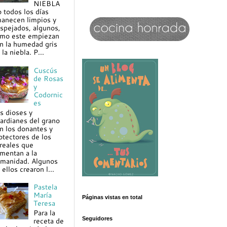
NIEBLA
 todos los días
anecen limpios y
spejados, algunos,
mo este empiezan
n la humedad gris
 la niebla. P...
Cuscús
de Rosas
y
Codornic
es
s dioses y
ardianes del grano
n los donantes y
otectores de los
reales que
imentan a la
manidad. Algunos
 ellos crearon l...
Pastela
María
Páginas vistas en total
Teresa
Para la
Seguidores
receta de