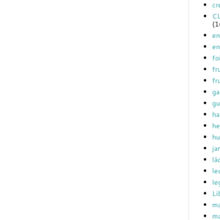
cr
C
(1
en
en
fo
fr
fr
ga
gu
ha
he
hu
ja
lá
le
le
Li
ma
ma