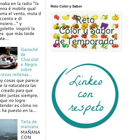
naba en la radio “la
Reto Color y Sabor
nna é mobile qual
uma el vento, muta d
ccento e di
nsiero…” y
goletto inspiró la
ea que más tarde
te...
Ganaché
de
Chocolat
e Negro
sobre
rezas rellenas...
y cosas que parece
e la naturaleza las
 creado para que
tén juntas siempre,
 que no logro
tender es cómo no
s ha puesto en la...
Tarta de
manzana
MAÑANA
CON