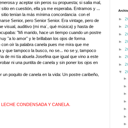
nerosa y aceptar sin peros su propuesta; si salia mal,
 sitio en cuestión, ella ya me esperaba. Entramos y ...
Archiv
 el sitio tenían la más mínima concordancia con el
2
►
arse Senior, pero Senior Senior. Era vintage, pero de
2
►
e visual, auditivo (mi ma´, qué música) y hasta de
eocupaba: "Mi marido, hace un tiempo cuando un postre
2
►
y "a lo amor" y le brillaban los ojos de forma
2
►
lo con oír la palabra canela pues me mira que me
2
►
 y que tampoco la busco, no se... no se y, tampoco
2
ria de mi tía abuela Josefina que igual que vino a este
►
obar ni una puntita de canela y sin poner los ojos en
2
►
2
▼
 un poquito de canela en la vida: Un postre caribeño,
 LECHE CONDENSADA Y CANELA.