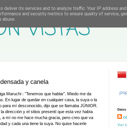
 deliver its services and to analyze traffic. Your IP address an
rformance and security metrics to ensure quality of service, g
ON VISTAS
s abuse.
ndensada y canela
miga Maruchi : "Tenemos que hablar". Miedo me da
s. En lugar de quedar en cualquier casa, la suya o la
tio para mí desconocido, dijo que se llamaba JÚNIOR.
Datos
 dirección y el sitios presentí que esta vez había
co
ra, a mí no me hace mucha gracia, pero creo que va
dad y cada una tiene la suya. No quise hacerle
Ver t