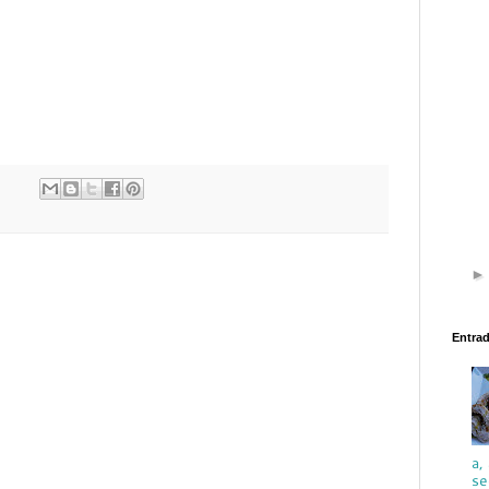
Entra
a,
se