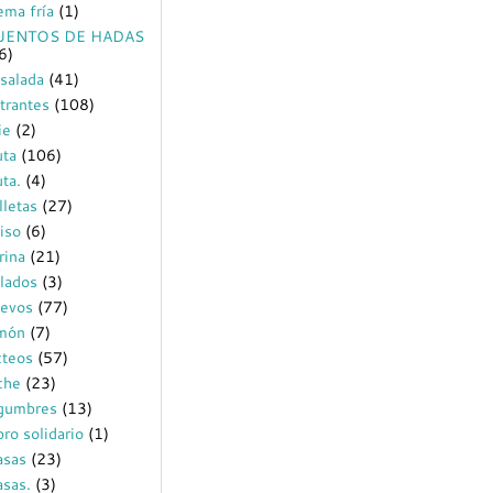
ema fría
(1)
UENTOS DE HADAS
6)
salada
(41)
trantes
(108)
ie
(2)
uta
(106)
uta.
(4)
lletas
(27)
iso
(6)
rina
(21)
lados
(3)
evos
(77)
món
(7)
cteos
(57)
che
(23)
gumbres
(13)
bro solidario
(1)
sas
(23)
sas.
(3)