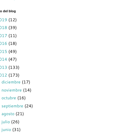
o del blog
019
(12)
018
(39)
017
(11)
016
(18)
015
(49)
014
(47)
013
(133)
012
(173)
diciembre
(17)
►
noviembre
(14)
►
octubre
(16)
►
septiembre
(24)
►
agosto
(21)
►
julio
(26)
►
junio
(31)
►