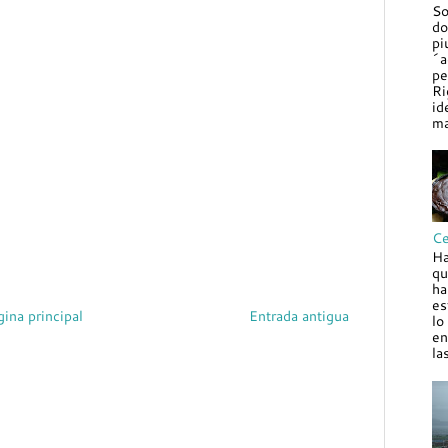
So
do
pi
´a
pe
Ri
id
ma
Ce
Ha
qu
ha
es
gina principal
Entrada antigua
lo
en
la