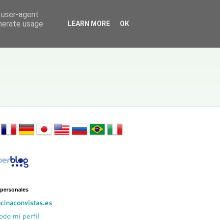
d user-agent
enerate usage
LEARN MORE
OK
 personales
cinaconvistas.es
odo mi perfil