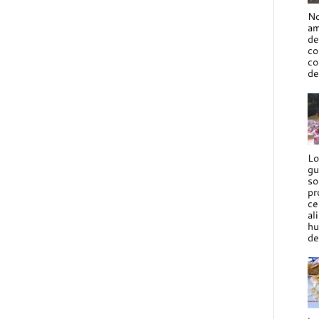
No
am
de
co
co
de
Lo
gu
so
pr
ce
al
hu
de