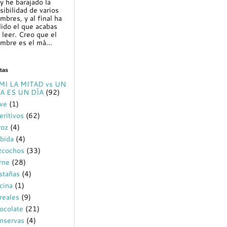
y he barajado la
sibilidad de varios
mbres, y al final ha
lido el que acabas
 leer. Creo que el
mbre es el má...
tas
MI LA MITAD vs UN
A ES UN DÍA
(92)
ve
(1)
eritivos
(62)
roz
(4)
bida
(4)
zcochos
(33)
rne
(28)
stañas
(4)
cina
(1)
reales
(9)
ocolate
(21)
nservas
(4)