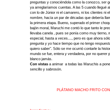
preguntas y conociéndola como la conozco, ser ge
ya arreglaríamos cuentas. A las 5 cuando llegué al
con lo de Júnior ni el camarero, ni los clientes ni
nombre, hacía un par de décadas que debería llam
la primera etapa. Bueno, superado el primer choqu
bajón moral, Maruchi me contó lo que tanto le pr
llevaba canela , pues se ponía como muy tierno, mu
especial, hasta a veces...., pero es que ahora só
pregunta y yo hace tiempo que no tengo respuesta
quiero saber". Sólo se me ocurrió contarle la histo
mundo se fue, entera y verdadera, por no querer pr
blanco jamás.
Con vistas
a animar a todas las Maruchis a poner
sencillo y sabrosón.
PLÁTANO MACHO FRITO CON