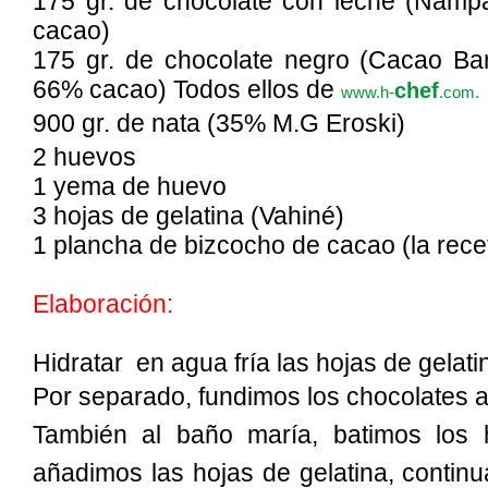
175 gr. de chocolate con leche (Namp
cacao)
175 gr. de chocolate negro (Cacao Ba
66% cacao) Todos ellos de
chef
www.h-
.com.
900 gr. de nata (35% M.G Eroski)
2 huevos
1 yema de huevo
3 hojas de gelatina (Vahiné)
1 plancha de bizcocho de cacao (la rece
Elaboración:
Hidratar en agua fría las hojas de gelati
Por separado, fundimos los chocolates a
También al baño maría, batimos los 
añadimos las hojas de gelatina, contin