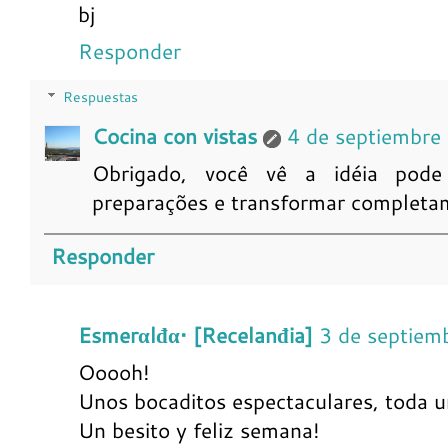
bj
Responder
Respuestas
Cocina con vistas
4 de septiembre
Obrigado, você vê a idéia pode
preparações e transformar completam
Responder
Esmerαlđα• [Recelanđia]
3 de septiem
Ooooh!
Unos bocaditos espectaculares, toda un
Un besito y feliz semana!