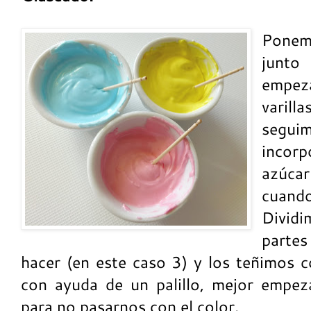
Ponem
junto
empeza
varil
segu
incor
azúca
cuando
Divid
partes
hacer (en este caso 3) y los teñimos c
con ayuda de un palillo, mejor empez
para no pasarnos con el color.