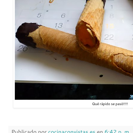
Qué rápido se pasó!!!!
Publicado por
cocinaconvistas.es
en
6:42 p. m.