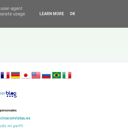
d user-agent
enerate usage
LEARN MORE
OK
 personales
cinaconvistas.es
odo mi perfil