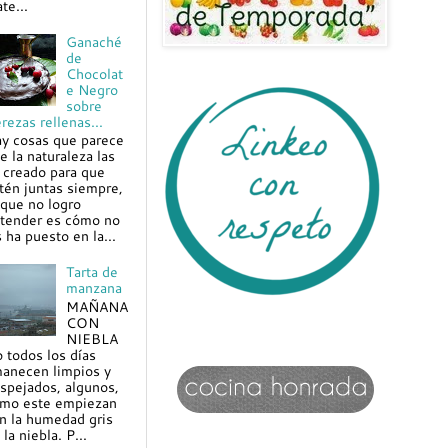
te...
Ganaché
de
Chocolat
e Negro
sobre
rezas rellenas...
y cosas que parece
e la naturaleza las
 creado para que
tén juntas siempre,
 que no logro
tender es cómo no
s ha puesto en la...
Tarta de
manzana
MAÑANA
CON
NIEBLA
 todos los días
anecen limpios y
spejados, algunos,
mo este empiezan
n la humedad gris
 la niebla. P...