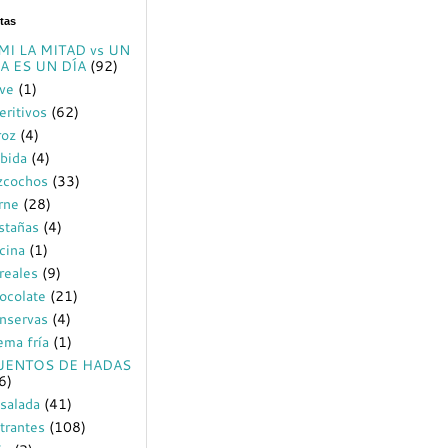
tas
MI LA MITAD vs UN
A ES UN DÍA
(92)
ve
(1)
eritivos
(62)
roz
(4)
bida
(4)
zcochos
(33)
rne
(28)
stañas
(4)
cina
(1)
reales
(9)
ocolate
(21)
nservas
(4)
ema fría
(1)
UENTOS DE HADAS
6)
salada
(41)
trantes
(108)