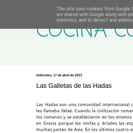
This site uses cookies from Google to
are shared with Google along with pe
COCINA C
statistics, and to detect and addres
miércoles, 17 de abril de 2013
Las Galletas de las Hadas
Las Hadas son una comunidad internacional de 
les llamaba
fatae.
Cuando la civilización roma
los romanos y se establecieron en los mismos 
en Grecia porque las ninfas y dríades las exp
muchas partes de Asia. En los últimos cuatro 