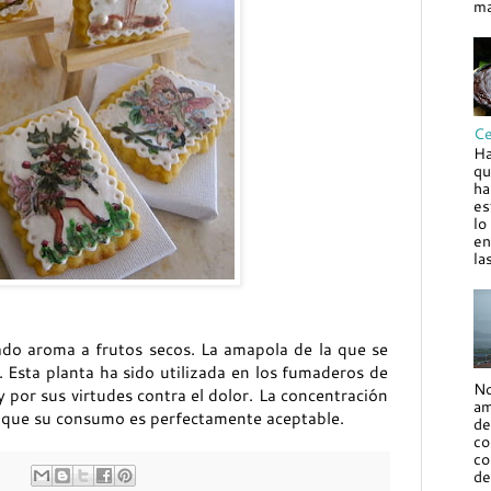
ma
Ce
Ha
qu
ha
es
lo
en
la
ado aroma a frutos secos. La amapola de la que se
o. Esta planta ha sido utilizada en los fumaderos de
No
 por sus virtudes contra el dolor. La concentración
am
lo que su consumo es perfectamente aceptable.
de
co
co
de