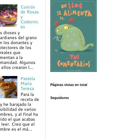
Cuscús
de Rosas
y
Codornic
es
s dioses y
ardianes del grano
n los donantes y
otectores de los
reales que
imentan a la
manidad. Algunos
 ellos crearon l...
Pastela
María
Páginas vistas en total
Teresa
Para la
Seguidores
receta de
y he barajado la
sibilidad de varios
mbres, y al final ha
lido el que acabas
 leer. Creo que el
mbre es el má...