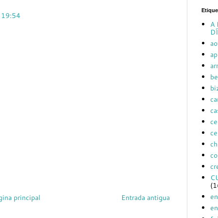
Etique
, 19:54
A 
DÍ
ao
ap
ar
be
bi
ca
ca
ce
ce
ch
co
cr
C
(1
en
gina principal
Entrada antigua
en