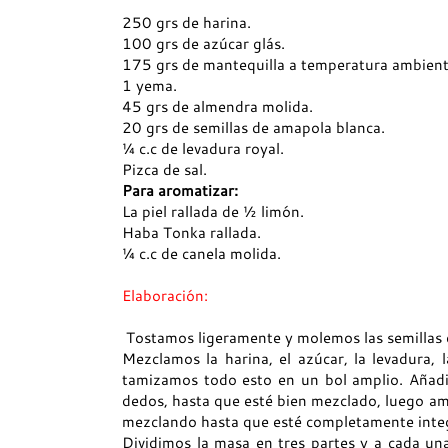
250 grs de harina.
100 grs de azúcar glás.
175 grs de mantequilla a temperatura ambient
1 yema.
45 grs de almendra molida.
20 grs de semillas de amapola blanca.
¼ c.c de levadura royal.
Pizca de sal.
Para aromatizar:
La piel rallada de ½ limón.
Haba Tonka rallada.
¼ c.c de canela molida.
Elaboración:
Tostamos ligeramente y molemos las semillas
Mezclamos la harina, el azúcar, la levadura, l
tamizamos todo esto en un bol amplio. Añadi
dedos, hasta que esté bien mezclado, luego 
mezclando hasta que esté completamente inte
Dividimos la masa en tres partes y a cada un