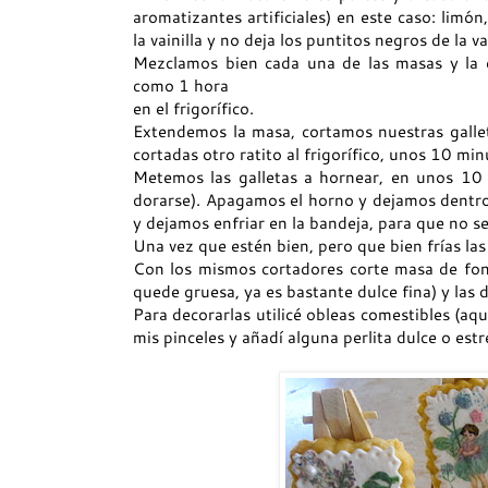
aromatizantes artificiales) en este caso: limó
la vainilla y no deja los puntitos negros de la vai
Mezclamos bien cada una de las masas y la e
como 1 hora
en el frigorífico.
Extendemos la masa, cortamos nuestras gallet
cortadas otro ratito al frigorífico, unos 10 mi
Metemos las galletas a hornear, en unos 10
dorarse). Apagamos el horno y dejamos dentro 
y dejamos enfriar en la bandeja, para que no s
Una vez que estén bien, pero que bien frías las
Con los mismos cortadores corte masa de fo
quede gruesa, ya es bastante dulce fina) y las 
Para decorarlas utilicé obleas comestibles (aq
mis pinceles y añadí alguna perlita dulce o es