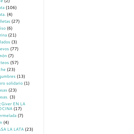
ie
(2)
uta
(106)
uta.
(4)
lletas
(27)
iso
(6)
rina
(21)
lados
(3)
evos
(77)
món
(7)
cteos
(57)
che
(23)
gumbres
(13)
bro solidario
(1)
sas
(23)
sas.
(3)
Giver EN LA
OCINA
(17)
rmelada
(7)
n
(4)
SA LA LATA
(23)