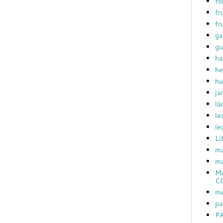
fo
fr
fr
ga
gu
ha
he
hu
ja
lá
le
le
Li
ma
ma
Mc
C
me
pa
PA