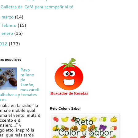
Galletas de Café para acompañr al té
marzo
(14)
►
febrero
(15)
►
enero
(15)
►
012
(173)
das populares
Pavo
relleno
de
Jamón,
mozzarell
 albahaca y tomates
cos
naba en la radio “la
Reto Color y Sabor
nna é mobile qual
uma el vento, muta d
ccento e di
nsiero…” y
goletto inspiró la
ea que más tarde