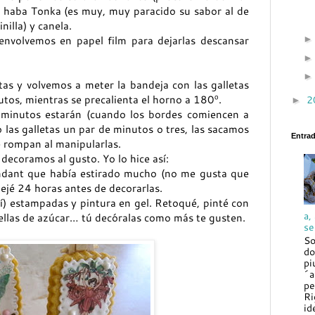
n, haba Tonka (es muy, muy paracido su sabor al de
nilla) y canela.
nvolvemos en papel film para dejarlas descansar
as y volvemos a meter la bandeja con las galletas
nutos, mientras se precalienta el horno a 180º.
2
►
 minutos estarán (cuando los bordes comiencen a
las galletas un par de minutos o tres, las sacamos
Entra
e rompan al manipularlas.
 decoramos al gusto. Yo lo hice así:
ndant que había estirado mucho (no me gusta que
dejé 24 horas antes de decorarlas.
uí) estampadas y pintura en gel. Retoqué, pinté con
a,
trellas de azúcar… tú decóralas como más te gusten.
se
So
do
pi
´a
pe
Ri
id