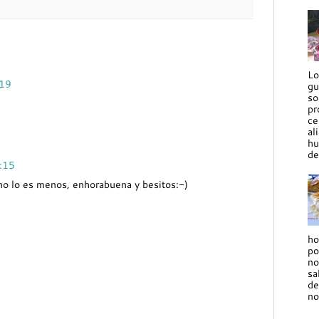
Lo
:19
gu
so
pr
ce
al
hu
de
1:15
a no lo es menos, enhorabuena y besitos:-)
ho
po
no
sa
de
no