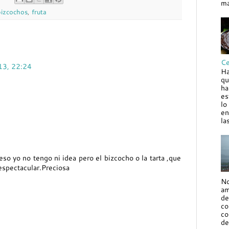
ma
bizcochos
,
fruta
Ce
013, 22:24
Ha
qu
ha
es
lo
en
la
so yo no tengo ni idea pero el bizcocho o la tarta ,que
espectacular.Preciosa
No
am
de
co
co
de