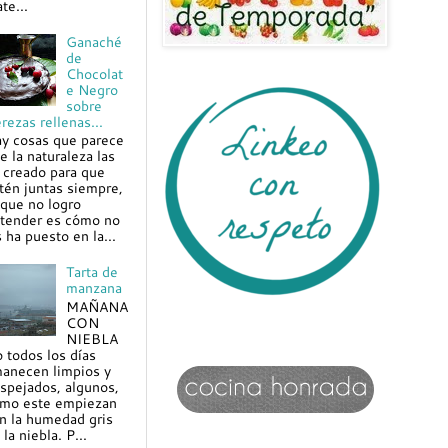
te...
Ganaché
de
Chocolat
e Negro
sobre
rezas rellenas...
y cosas que parece
e la naturaleza las
 creado para que
tén juntas siempre,
 que no logro
tender es cómo no
s ha puesto en la...
Tarta de
manzana
MAÑANA
CON
NIEBLA
 todos los días
anecen limpios y
spejados, algunos,
mo este empiezan
n la humedad gris
 la niebla. P...