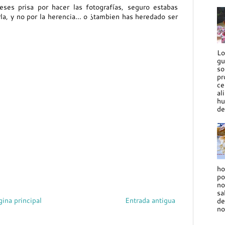
ses prisa por hacer las fotografías, seguro estabas
la, y no por la herencia... o ¿tambien has heredado ser
Lo
gu
so
pr
ce
al
hu
de
ho
po
no
sa
gina principal
Entrada antigua
de
no