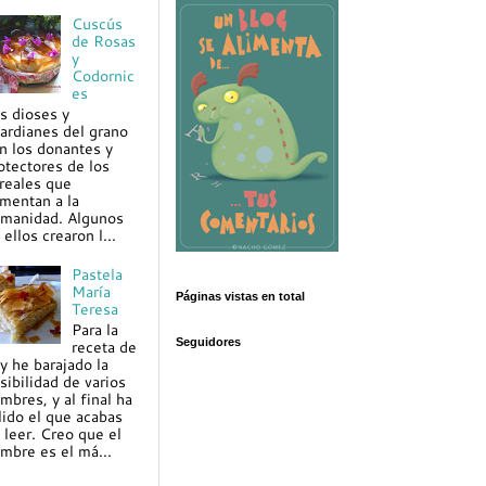
Cuscús
de Rosas
y
Codornic
es
s dioses y
ardianes del grano
n los donantes y
otectores de los
reales que
imentan a la
manidad. Algunos
 ellos crearon l...
Pastela
María
Páginas vistas en total
Teresa
Para la
Seguidores
receta de
y he barajado la
sibilidad de varios
mbres, y al final ha
lido el que acabas
 leer. Creo que el
mbre es el má...