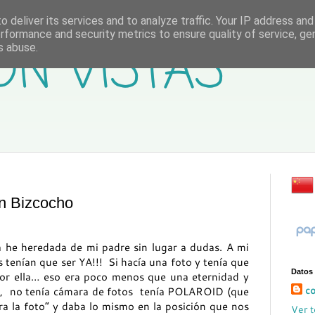
 deliver its services and to analyze traffic. Your IP address an
rformance and security metrics to ensure quality of service, g
ON VISTAS
s abuse.
n Bizcocho
a he heredada de mi padre sin lugar a dudas. A mi
s tenían que ser YA!!! Si hacía una foto y tenía que
Datos
por ella… eso era poco menos que una eternidad y
co
o, no tenía cámara de fotos tenía POLAROID (que
ra la foto” y daba lo mismo en la posición que nos
Ver t