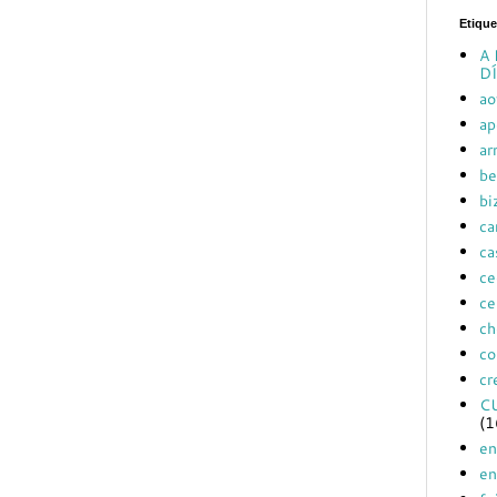
Etique
A 
DÍ
ao
ap
ar
be
bi
ca
ca
ce
ce
ch
co
cr
C
(1
en
en