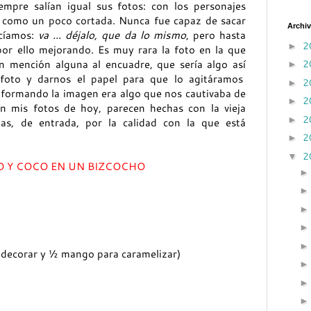
mpre salían igual sus fotos: con los personajes
a como un poco cortada. Nunca fue capaz de sacar
Archiv
cíamos:
va ... déjalo, que da lo mismo
, pero hasta
2
►
or ello mejorando. Es muy rara la foto en la que
2
n mención alguna al encuadre, que sería algo así
►
 foto y darnos el papel para que lo agitáramos
2
►
a formando la imagen era algo que nos cautivaba de
2
►
 mis fotos de hoy, parecen hechas con la vieja
2
►
as, de entrada, por la calidad con la que está
2
►
2
▼
 Y COCO EN UN BIZCOCHO
decorar y ½ mango para caramelizar)