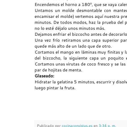
Encendemos el horno a 180º, que se vaya cale
Untamos un molde desmontable con mantequi
encamisar el molde) vertemos aquí nuestra pre
minutos. De todos modos, haz la prueba del pal
no lo esté déjalo unos minutos más.
Dejamos enfriar el bizcocho antes de decorarlo
Una vez frío retiramos una capa superior par
quede más alto de un lado que de otro.
Cortamos el mango en láminas muy finitas y l
del bizcocho, la siguiente capa un poquito e
Cortamos unas virutas de coco fresco y se la
par de hojitas de menta.
Glaseado:
Hidratar la gelatina 5 minutos, escurrir y disol
luego pintar la fruta.
Publicado por
cocinaconvistas.es
en
3:34 p. m.