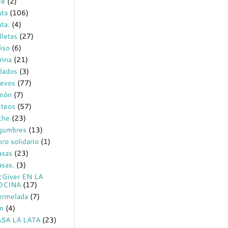
ie
(2)
uta
(106)
uta.
(4)
lletas
(27)
iso
(6)
rina
(21)
lados
(3)
evos
(77)
món
(7)
cteos
(57)
che
(23)
gumbres
(13)
bro solidario
(1)
sas
(23)
sas.
(3)
Giver EN LA
OCINA
(17)
rmelada
(7)
n
(4)
SA LA LATA
(23)