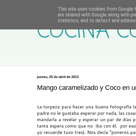
This site uses cookies from Google to
are shared with Google along with pe
COCINA C
statistics, and to detect and addres
jueves, 25 de abril de 2013
Mango caramelizado y Coco en u
La torpeza para hacer una buena fotografía l
padre no le gustaba esperar por nada, las cosa
mandarla a revelar y esperar un par de días 
tanta espera como que no iba con él, por es
yo recuerde tuvo tres). Nos decía “poneros pa