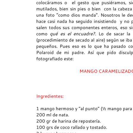
colocáramos o el gesto que pusiéramos, sie
mutilados, bien sin pies o bien con la cabez
una foto “como dios manda”. Nosotros le de
hace casi nada ha seguido insistiendo y no p
salen todos sus componentes enteros, eso si
como
qué es el encuadre?
. Lo de sacar la
(procedimiento de secado al aire) según se ib
pequeños. Pues eso es lo que ha pasado con
Polaroid de mi padre. Así que pido disculp
fotografiado este:
MANGO CARAMELIZADO
Ingredientes:
1 mango hermoso y “al punto” (½ mango para 
200 ml de nata.
200 gr de harina de repostería.
100 grs de coco rallado y tostado.