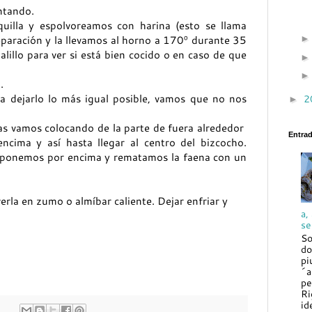
ntando.
lla y espolvoreamos con harina (esto se llama
paración y la llevamos al horno a 170º durante 35
illo para ver si está bien cocido o en caso de que
.
a dejarlo lo más igual posible, vamos que no nos
2
►
as vamos colocando de la parte de fuera alrededor
Entra
ncima y así hasta llegar al centro del bizcocho.
s ponemos por encima y rematamos la faena con un
verla en zumo o almíbar caliente. Dejar enfriar y
a,
se
So
do
pi
´a
pe
Ri
id