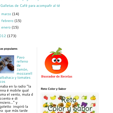
Galletas de Café para acompañr al té
marzo
(14)
►
febrero
(15)
►
enero
(15)
►
012
(173)
das populares
Pavo
relleno
de
Jamón,
mozzarell
 albahaca y tomates
cos
naba en la radio “la
Reto Color y Sabor
nna é mobile qual
uma el vento, muta d
ccento e di
nsiero…” y
goletto inspiró la
ea que más tarde