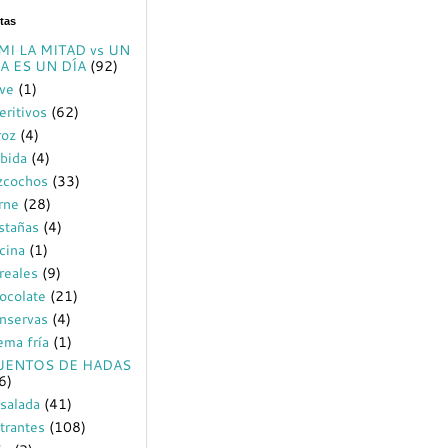
tas
MI LA MITAD vs UN
A ES UN DÍA
(92)
ve
(1)
eritivos
(62)
roz
(4)
bida
(4)
zcochos
(33)
rne
(28)
stañas
(4)
cina
(1)
reales
(9)
ocolate
(21)
nservas
(4)
ema fría
(1)
UENTOS DE HADAS
6)
salada
(41)
trantes
(108)