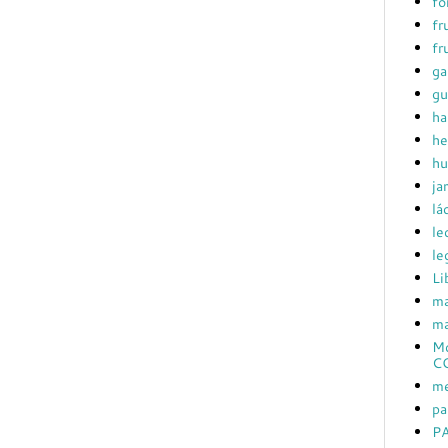
fo
fr
fr
ga
gu
ha
he
hu
ja
lá
le
le
Li
ma
ma
Mc
C
me
pa
PA