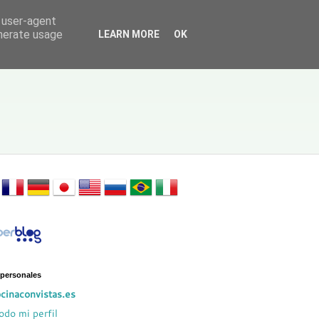
d user-agent
enerate usage
LEARN MORE
OK
 personales
cinaconvistas.es
odo mi perfil