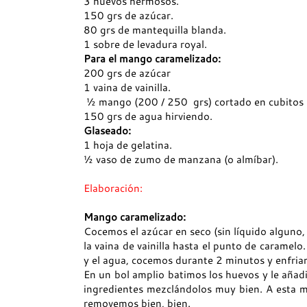
3 huevos hermosos.
150 grs de azúcar.
80 grs de mantequilla blanda.
1 sobre de levadura royal.
Para el mango caramelizado:
200 grs de azúcar
1 vaina de vainilla.
½ mango (200 / 250 grs) cortado en cubitos
150 grs de agua hirviendo.
Glaseado:
1 hoja de gelatina.
½ vaso de zumo de manzana (o almíbar).
Elaboración:
Mango caramelizado:
Cocemos el azúcar en seco (sin líquido alguno
la vaina de vainilla hasta el punto de carame
y el agua, cocemos durante 2 minutos y enfria
En un bol amplio batimos los huevos y le añad
ingredientes mezclándolos muy bien. A esta 
removemos bien, bien.