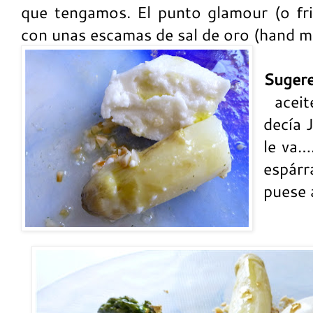
que tengamos. El punto glamour (o fri
con unas escamas de sal de oro (hand m
Sugere
aceit
decía J
le va….
espár
puese 