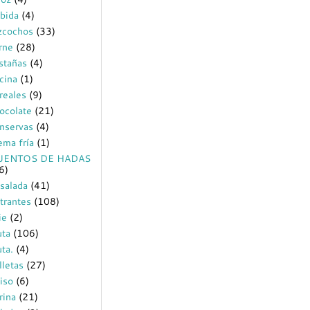
bida
(4)
zcochos
(33)
rne
(28)
stañas
(4)
cina
(1)
reales
(9)
ocolate
(21)
nservas
(4)
ema fría
(1)
UENTOS DE HADAS
6)
salada
(41)
trantes
(108)
ie
(2)
uta
(106)
uta.
(4)
lletas
(27)
iso
(6)
rina
(21)