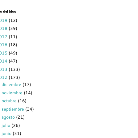
o del blog
019
(12)
018
(39)
017
(11)
016
(18)
015
(49)
014
(47)
013
(133)
012
(173)
diciembre
(17)
►
noviembre
(14)
►
octubre
(16)
►
septiembre
(24)
►
agosto
(21)
►
julio
(26)
►
junio
(31)
▼