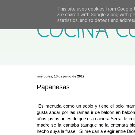
This site uses cookies from Google to
are shared with Google along with pe
COCINA C
statistics, and to detect and addres
miércoles, 13 de junio de 2012
Papanesas
"Es menuda como un soplo y tiene el pelo marrón
gusta andar por las ramas ir de balcón en balcó
años justos antes de que ella naciera Serrat le 
madre se la cantaba (aunque no la entonara bie
hecho suya la frase: "Si me dan a elegir entre Di