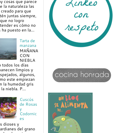
y cosas que parece
e la naturaleza las
 creado para que
tén juntas siempre,
 que no logro
tender es cómo no
s ha puesto en la...
Tarta de
manzana
MAÑANA
CON
NIEBLA
 todos los días
anecen limpios y
spejados, algunos,
mo este empiezan
n la humedad gris
 la niebla. P...
Cuscús
de Rosas
y
Codornic
es
s dioses y
ardianes del grano