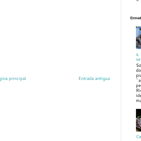
Entra
a,
se
So
do
pi
gina principal
Entrada antigua
´a
pe
Ri
id
ma
Ce