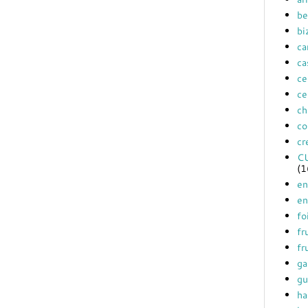
be
bi
ca
ca
ce
ce
ch
co
cr
C
(1
en
en
fo
fr
fr
ga
gu
ha