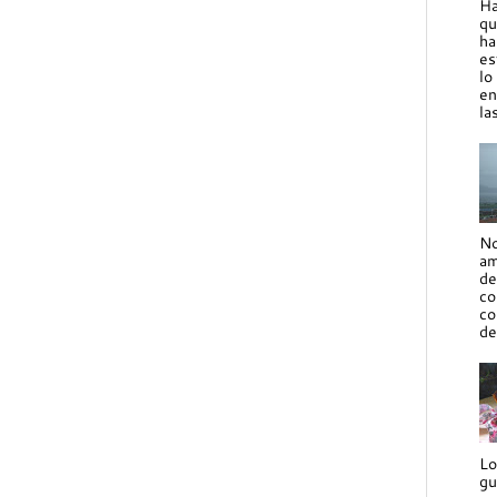
Ha
qu
ha
es
lo
en
la
No
am
de
co
co
de
Lo
gu