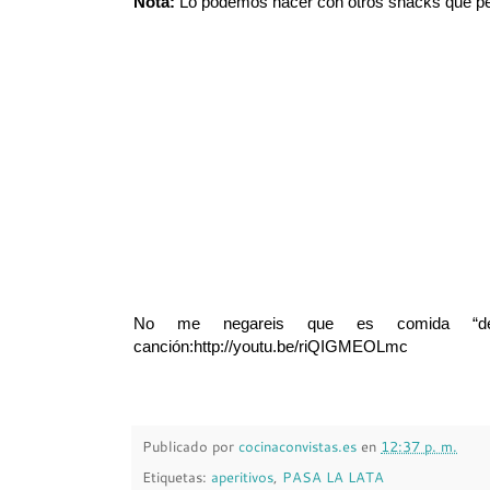
Nota:
Lo podemos hacer con otros snacks que per
No me negareis que es comida “de 
canción:
http://youtu.be/riQIGMEOLmc
Publicado por
cocinaconvistas.es
en
12:37 p. m.
Etiquetas:
aperitivos
,
PASA LA LATA