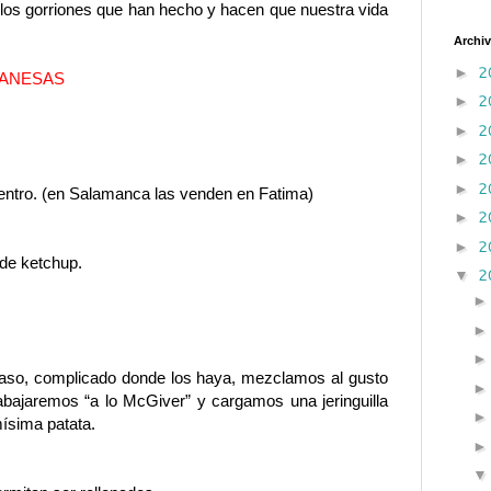
s los gorriones que han hecho y hacen que nuestra vida
Archiv
2
►
ANESAS
2
►
2
►
2
►
2
►
centro. (en Salamanca las venden en Fatima)
2
►
2
►
de ketchup.
2
▼
paso, complicado donde los haya, mezclamos al gusto
abajaremos “a lo McGiver” y cargamos una jeringuilla
mísima patata.