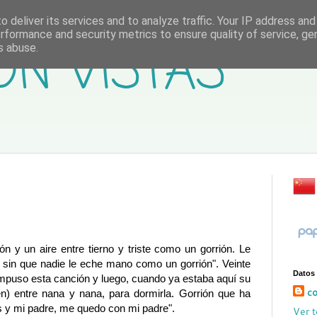
 deliver its services and to analyze traffic. Your IP address an
rformance and security metrics to ensure quality of service, g
ON VISTAS
s abuse.
 y un aire entre tierno y triste como un gorrión. Le
n sin que nadie le eche mano como un gorrión". Veinte
Datos
compuso esta canción y luego, cuando ya estaba aquí su
co
n) entre nana y nana, para dormirla. Gorrión que ha
os y mi padre, me quedo con mi padre".
Ver t