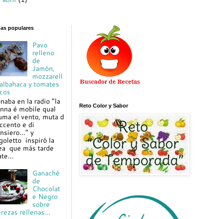
das populares
Pavo
relleno
de
Jamón,
mozzarell
 albahaca y tomates
cos
naba en la radio “la
Reto Color y Sabor
nna é mobile qual
uma el vento, muta d
ccento e di
nsiero…” y
goletto inspiró la
ea que más tarde
te...
Ganaché
de
Chocolat
e Negro
sobre
rezas rellenas...