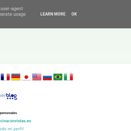
d user-agent
enerate usage
LEARN MORE
OK
 personales
cinaconvistas.es
odo mi perfil