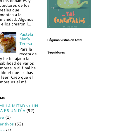
n los donantes y
otectores de los
reales que
imentan a la
manidad. Algunos
 ellos crearon l...
Pastela
María
Páginas vistas en total
Teresa
Para la
Seguidores
receta de
y he barajado la
sibilidad de varios
mbres, y al final ha
lido el que acabas
 leer. Creo que el
mbre es el má...
tas
MI LA MITAD vs UN
A ES UN DÍA
(92)
ve
(1)
eritivos
(62)
roz
(4)