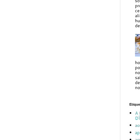
so
pr
ce
al
hu
de
ho
po
no
sa
de
no
Etique
A 
DÍ
ao
ap
ar