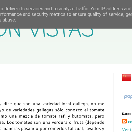
 deliver its services and to analyze traffic. Your IP address an
rformance and security metrics to ensure quality of service, g
ON VISTAS
s abuse.
 dice que son una variedad local gallega, no me
yo de variedades gallegas sólo conozco el tomate
Datos
omo una mezcla de tomate raf, y kutomata, pero
co
sa. Los tomates son una verdura o fruta (depende
maneras pasando por comerlos tal cual, lavados y
Ver t