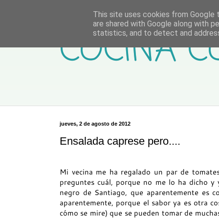
This site uses cookies from Google to
are shared with Google along with pe
COCINA C
statistics, and to detect and addres
jueves, 2 de agosto de 2012
Ensalada caprese pero....
Mi vecina me ha regalado un par de tomates,
preguntes cuál, porque no me lo ha dicho y 
negro de Santiago, que aparentemente es c
aparentemente, porque el sabor ya es otra co
cómo se mire) que se pueden tomar de muchas 