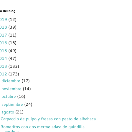
o del blog
019
(12)
018
(39)
017
(11)
016
(18)
015
(49)
014
(47)
013
(133)
012
(173)
diciembre
(17)
►
noviembre
(14)
►
octubre
(16)
►
septiembre
(24)
►
agosto
(21)
▼
Carpaccio de pulpo y fresas con pesto de albahaca
Romeritos con dos mermeladas: de guindilla
verde y...