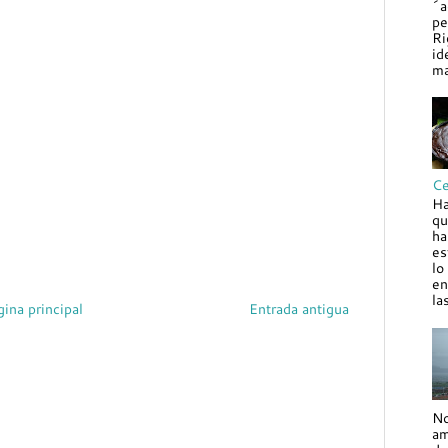
´a
pe
Ri
id
ma
Ce
Ha
qu
ha
es
lo
en
la
gina principal
Entrada antigua
No
am