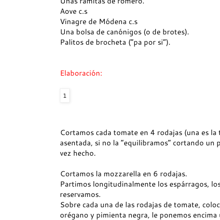
Unas ramitas de romero.
Aove c.s
Vinagre de Módena c.s
Una bolsa de canónigos (o de brotes).
Palitos de brocheta (“pa por si”).
Elaboración:
1
Cortamos cada tomate en 4 rodajas (una es la 
asentada, si no la “equilibramos” cortando un
vez hecho.
Cortamos la mozzarella en 6 rodajas.
Partimos longitudinalmente los espárragos, lo
reservamos.
Sobre cada una de las rodajas de tomate, colo
orégano y pimienta negra, le ponemos encima u