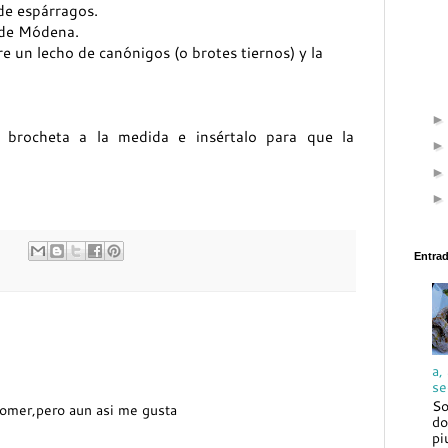
 de espárragos.
 de Módena.
un lecho de canónigos (o brotes tiernos) y la
 brocheta a la medida e insértalo para que la
Entra
a,
se
So
comer,pero aun asi me gusta
do
pi