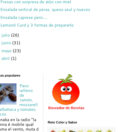
Fresas con sorpresa de atún con miel
Ensalada vertical de peras, queso azul y nueces
Ensalada caprese pero....
Lemond Curd y 3 formas de prepararlo
julio
(26)
►
junio
(31)
►
mayo
(23)
►
abril
(1)
►
das populares
Pavo
relleno
de
Jamón,
mozzarell
 albahaca y tomates
cos
naba en la radio “la
Reto Color y Sabor
nna é mobile qual
uma el vento, muta d