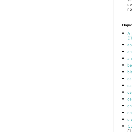
de
no
Etique
A 
DÍ
ao
ap
ar
be
bi
ca
ca
ce
ce
ch
co
cr
C
(1