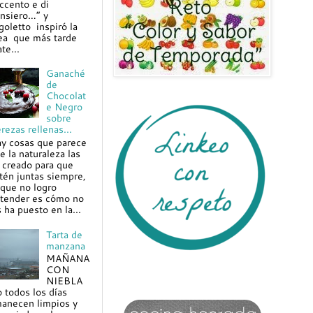
ccento e di
nsiero…” y
goletto inspiró la
ea que más tarde
te...
Ganaché
de
Chocolat
e Negro
sobre
rezas rellenas...
y cosas que parece
e la naturaleza las
 creado para que
tén juntas siempre,
 que no logro
tender es cómo no
s ha puesto en la...
Tarta de
manzana
MAÑANA
CON
NIEBLA
 todos los días
anecen limpios y