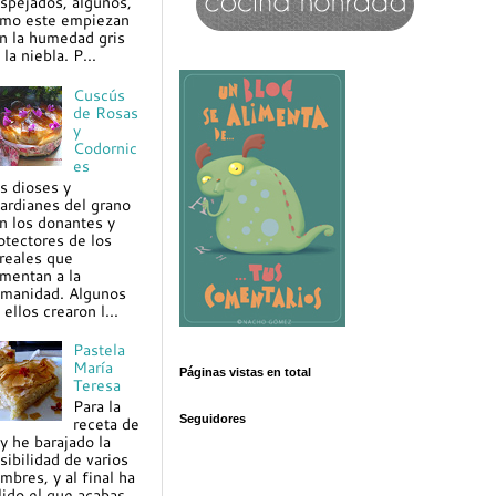
spejados, algunos,
mo este empiezan
n la humedad gris
 la niebla. P...
Cuscús
de Rosas
y
Codornic
es
s dioses y
ardianes del grano
n los donantes y
otectores de los
reales que
imentan a la
manidad. Algunos
 ellos crearon l...
Pastela
María
Páginas vistas en total
Teresa
Para la
Seguidores
receta de
y he barajado la
sibilidad de varios
mbres, y al final ha
lido el que acabas