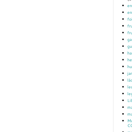
en
en
fo
fr
fr
ga
gu
ha
he
hu
ja
lá
le
le
Li
ma
ma
Mc
C