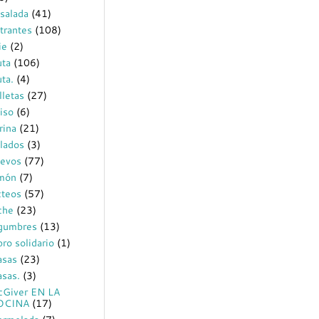
salada
(41)
trantes
(108)
ie
(2)
uta
(106)
uta.
(4)
lletas
(27)
iso
(6)
rina
(21)
lados
(3)
evos
(77)
món
(7)
cteos
(57)
che
(23)
gumbres
(13)
bro solidario
(1)
sas
(23)
sas.
(3)
Giver EN LA
OCINA
(17)