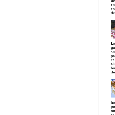
de
co
co
de
Lo
gu
so
pr
ce
al
hu
de
ho
po
no
sa