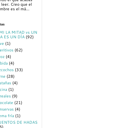
 leer. Creo que el
mbre es el má...
tas
MI LA MITAD vs UN
A ES UN DÍA
(92)
ve
(1)
eritivos
(62)
roz
(4)
bida
(4)
zcochos
(33)
rne
(28)
stañas
(4)
cina
(1)
reales
(9)
ocolate
(21)
nservas
(4)
ema fría
(1)
UENTOS DE HADAS
6)