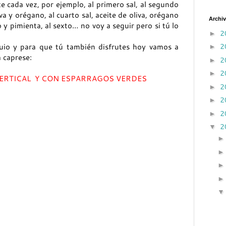
e cada vez, por ejemplo, al primero sal, al segundo
liva y orégano, al cuarto sal, aceite de oliva, orégano
Archiv
jo y pimienta, al sexto… no voy a seguir pero si tú lo
2
►
2
uio y para que tú también disfrutes hoy vamos a
►
 caprese:
2
►
2
►
ERTICAL Y CON ESPARRAGOS VERDES
2
►
2
►
2
►
2
▼