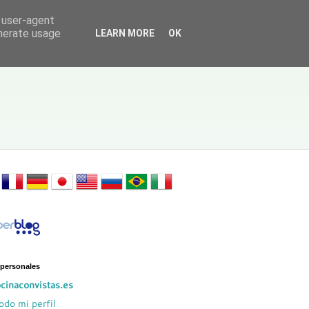
d user-agent
enerate usage
LEARN MORE
OK
 personales
cinaconvistas.es
odo mi perfil