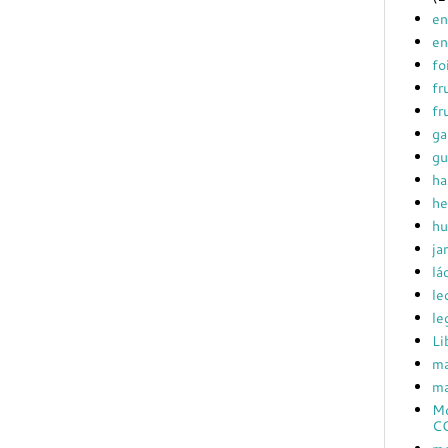
en
en
fo
fr
fr
ga
gu
ha
he
hu
ja
lá
le
le
Li
ma
ma
Mc
C