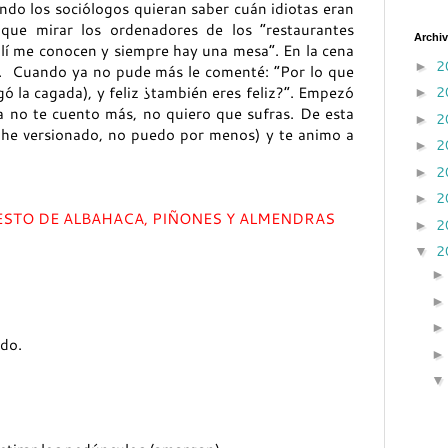
ando los sociólogos quieran saber cuán idiotas eran
que mirar los ordenadores de los “restaurantes
Archiv
llí me conocen y siempre hay una mesa”. En la cena
2
►
mi”. Cuando ya no pude más le comenté: “Por lo que
2
ó la cagada), y feliz ¿también eres feliz?”. Empezó
►
a no te cuento más, no quiero que sufras. De esta
2
►
 he versionado, no puedo por menos) y te animo a
2
►
2
►
2
►
ESTO DE ALBAHACA, PIÑONES Y ALMENDRAS
2
►
2
▼
ido.