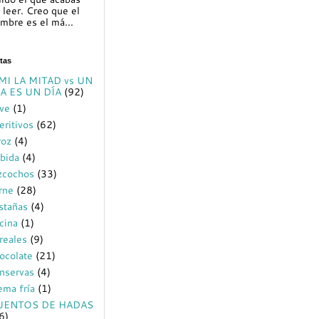
 leer. Creo que el
mbre es el má...
tas
MI LA MITAD vs UN
A ES UN DÍA
(92)
ve
(1)
eritivos
(62)
roz
(4)
bida
(4)
zcochos
(33)
rne
(28)
stañas
(4)
cina
(1)
reales
(9)
ocolate
(21)
nservas
(4)
ema fría
(1)
UENTOS DE HADAS
6)