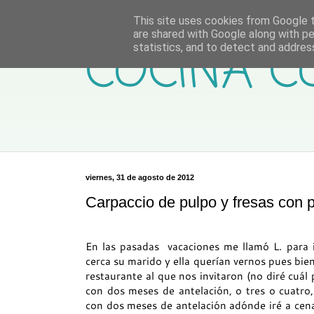
This site uses cookies from Google to
are shared with Google along with pe
COCINA C
statistics, and to detect and addres
viernes, 31 de agosto de 2012
Carpaccio de pulpo y fresas con 
En las pasadas vacaciones me llamó L. para
cerca su marido y ella querían vernos pues bie
restaurante al que nos invitaron (no diré cuál
con dos meses de antelación, o tres o cuatro
con dos meses de antelación adónde iré a cen