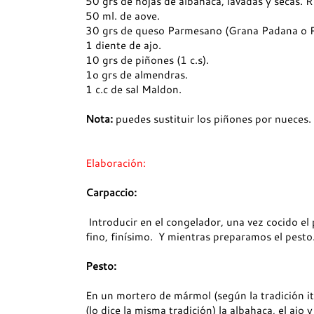
50 grs de hojas de albahaca, lavadas y secas. 
50 ml. de aove.
30 grs de queso Parmesano (Grana Padana o P
1 diente de ajo.
10 grs de piñones (1 c.s).
1o grs de almendras.
1 c.c de sal Maldon.
Nota:
puedes sustituir los piñones por nueces.
Elaboración:
Carpaccio:
Introducir en el congelador, una vez cocido e
fino, finísimo. Y mientras preparamos el pesto
Pesto:
En un mortero de mármol (según la tradición 
(lo dice la misma tradición) la albahaca, el ajo