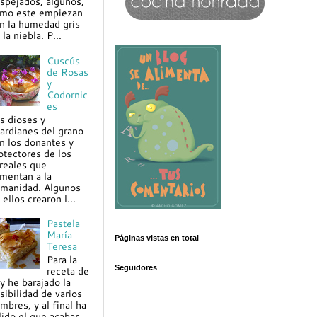
spejados, algunos,
mo este empiezan
n la humedad gris
 la niebla. P...
Cuscús
de Rosas
y
Codornic
es
s dioses y
ardianes del grano
n los donantes y
otectores de los
reales que
imentan a la
manidad. Algunos
 ellos crearon l...
Pastela
María
Páginas vistas en total
Teresa
Para la
Seguidores
receta de
y he barajado la
sibilidad de varios
mbres, y al final ha
lido el que acabas