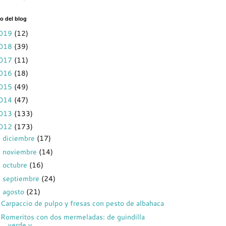
o del blog
019
(12)
018
(39)
017
(11)
016
(18)
015
(49)
014
(47)
013
(133)
012
(173)
diciembre
(17)
►
noviembre
(14)
►
octubre
(16)
►
septiembre
(24)
►
agosto
(21)
▼
Carpaccio de pulpo y fresas con pesto de albahaca
Romeritos con dos mermeladas: de guindilla
verde y...