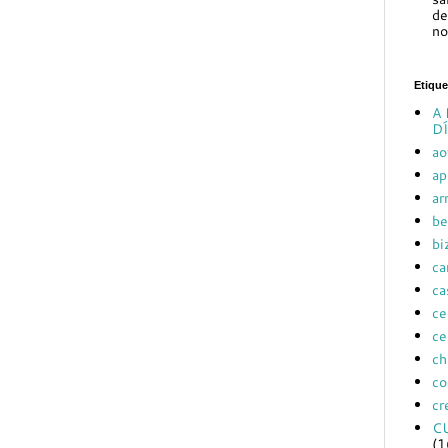
de
no
Etique
A 
DÍ
ao
ap
ar
be
bi
ca
ca
ce
ce
ch
co
cr
C
(1