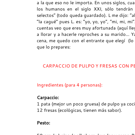
a la que eso no le importa. En unos siglos, cu
los humanos en el siglo XXI, sólo tendrán 
selectos” (todo queda guardado). L me dijo: “a
“la cagué” pues L. es: “yo, yo, yo”, “mi, mi, 
cuentas veo que eres muy afortunada (aquí lleg
a llorar y a hacerle reproches a su marido… Y
cena, me quedo con el entrante que elegí (lo
que lo prepares:
CARPACCIO DE PULPO Y FRESAS CON P
Ingredientes (para 4 personas):
Carpaccio:
1 pata (mejor un poco gruesa) de pulpo ya coc
12 fresas (ecológicas, tienen más sabor).
Pesto: