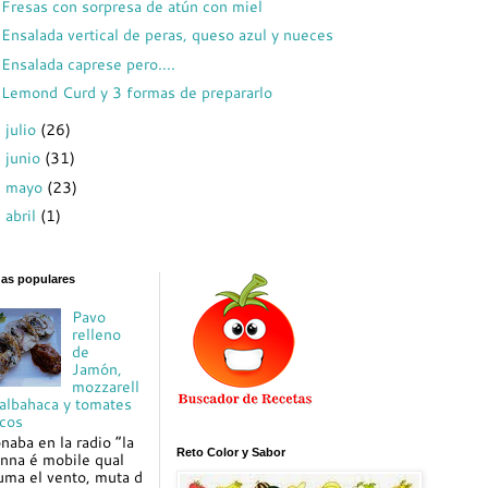
Fresas con sorpresa de atún con miel
Ensalada vertical de peras, queso azul y nueces
Ensalada caprese pero....
Lemond Curd y 3 formas de prepararlo
julio
(26)
►
junio
(31)
►
mayo
(23)
►
abril
(1)
►
das populares
Pavo
relleno
de
Jamón,
mozzarell
 albahaca y tomates
cos
naba en la radio “la
Reto Color y Sabor
nna é mobile qual
uma el vento, muta d