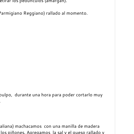
Retirar los pedúnculos (amargan).
armigiano Reggiano) rallado al momento.
l pulpo, durante una hora para poder cortarlo muy
.
italiana) machacamos con una manilla de madera
 y los piñones. Agregamos la sal y el queso rallado y