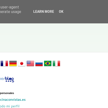
d user-agent
enerate usage
LEARN MORE
OK
 personales
cinaconvistas.es
odo mi perfil