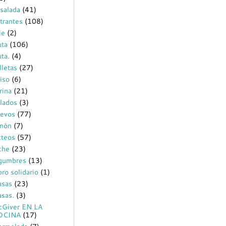
salada
(41)
trantes
(108)
ie
(2)
uta
(106)
uta.
(4)
lletas
(27)
iso
(6)
rina
(21)
lados
(3)
evos
(77)
món
(7)
cteos
(57)
che
(23)
gumbres
(13)
bro solidario
(1)
sas
(23)
sas.
(3)
Giver EN LA
OCINA
(17)