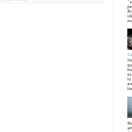
´a
pe
Ri
id
ma
Ce
Ha
qu
ha
es
lo
en
la
No
am