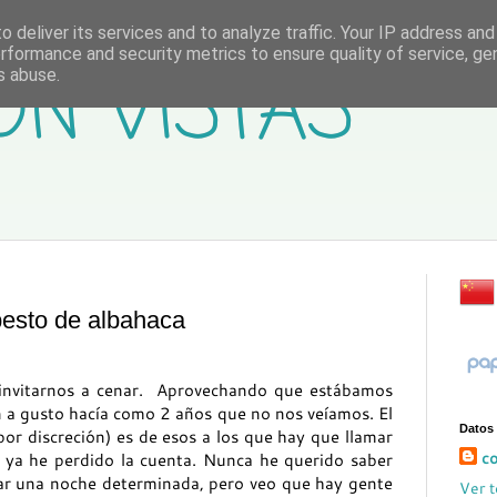
 deliver its services and to analyze traffic. Your IP address an
rformance and security metrics to ensure quality of service, g
ON VISTAS
s abuse.
pesto de albahaca
 invitarnos a cenar. Aprovechando que estábamos
n a gusto hacía como 2 años que no nos veíamos. El
Datos
 por discreción) es de esos a los que hay que llamar
co
, ya he perdido la cuenta. Nunca he querido saber
ar una noche determinada, pero veo que hay gente
Ver t