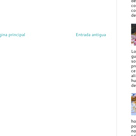
de
co
co
de
gina principal
Entrada antigua
Lo
gu
so
pr
ce
al
hu
de
ho
po
no
sa