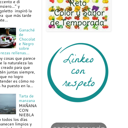
ccento e di
nsiero…” y
goletto inspiró la
ea que más tarde
te...
Ganaché
de
Chocolat
e Negro
sobre
rezas rellenas...
y cosas que parece
e la naturaleza las
 creado para que
tén juntas siempre,
 que no logro
tender es cómo no
s ha puesto en la...
Tarta de
manzana
MAÑANA
CON
NIEBLA
 todos los días
anecen limpios y