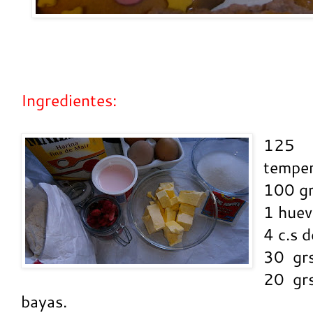
Ingredientes:
125 g
temper
100 gr
1 huev
4 c.s 
30 grs
20 grs
bayas.