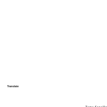
Translate
Tema Sencillo