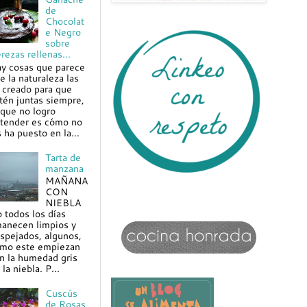
de
Chocolat
e Negro
sobre
rezas rellenas...
y cosas que parece
e la naturaleza las
 creado para que
tén juntas siempre,
 que no logro
tender es cómo no
s ha puesto en la...
Tarta de
manzana
MAÑANA
CON
NIEBLA
 todos los días
anecen limpios y
spejados, algunos,
mo este empiezan
n la humedad gris
 la niebla. P...
Cuscús
de Rosas