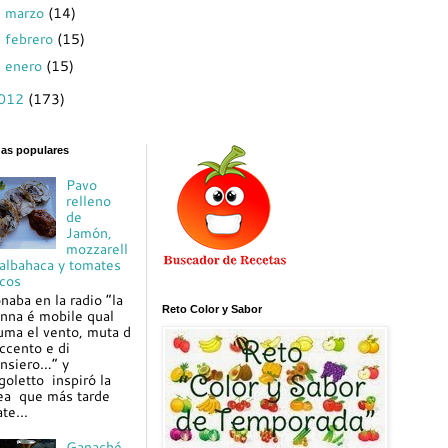
marzo
(14)
►
febrero
(15)
►
enero
(15)
►
012
(173)
das populares
Pavo
relleno
de
Jamón,
mozzarell
 albahaca y tomates
cos
naba en la radio “la
Reto Color y Sabor
nna é mobile qual
uma el vento, muta d
ccento e di
nsiero…” y
goletto inspiró la
ea que más tarde
te...
Ganaché