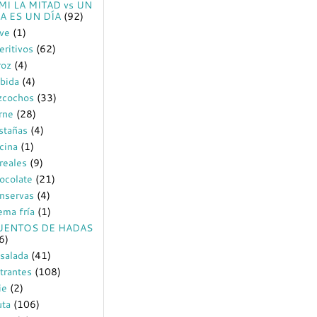
MI LA MITAD vs UN
A ES UN DÍA
(92)
ve
(1)
eritivos
(62)
roz
(4)
bida
(4)
zcochos
(33)
rne
(28)
stañas
(4)
cina
(1)
reales
(9)
ocolate
(21)
nservas
(4)
ema fría
(1)
UENTOS DE HADAS
6)
salada
(41)
trantes
(108)
ie
(2)
uta
(106)