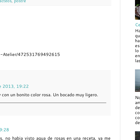
lácteos
,
postre
Ce
Ha
qu
ha
es
lo
ns-Atelier/472531769492615
en
la
de 2013, 19:22
y con un bonito color rosa. Un bocado muy ligero.
No
am
de
co
co
de
19:28
, no habia visto agua de rosas en una receta, ya me