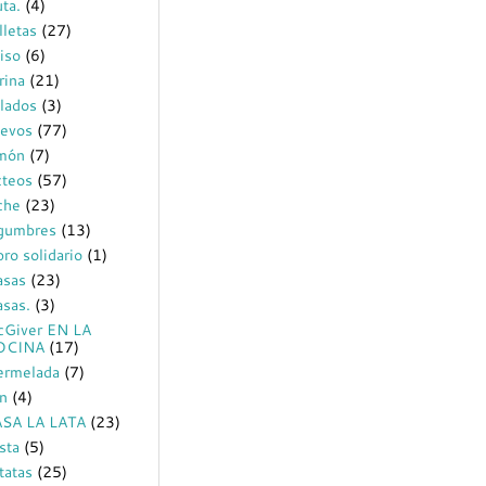
uta.
(4)
lletas
(27)
iso
(6)
rina
(21)
lados
(3)
evos
(77)
món
(7)
cteos
(57)
che
(23)
gumbres
(13)
bro solidario
(1)
sas
(23)
sas.
(3)
Giver EN LA
OCINA
(17)
rmelada
(7)
n
(4)
SA LA LATA
(23)
sta
(5)
tatas
(25)