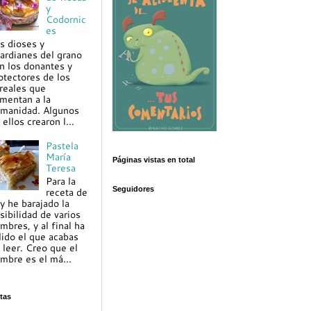
y
Codornic
es
s dioses y
ardianes del grano
n los donantes y
otectores de los
reales que
imentan a la
manidad. Algunos
 ellos crearon l...
Pastela
María
Páginas vistas en total
Teresa
Para la
Seguidores
receta de
y he barajado la
sibilidad de varios
mbres, y al final ha
lido el que acabas
 leer. Creo que el
mbre es el má...
tas