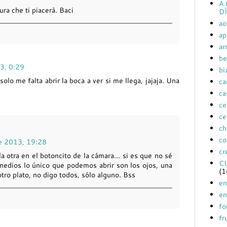
A 
ra che ti piacerà. Baci
DÍ
ao
ap
ar
be
13, 0:29
bi
olo me falta abrir la boca a ver si me llega, jajaja. Una
ca
ca
ce
ce
ch
co
de 2013, 19:28
cr
 otra en el botoncito de la cámara... si es que no sé
C
medios lo único que podemos abrir son los ojos, una
(1
ro plato, no digo todos, sólo alguno. Bss
en
en
fo
fr