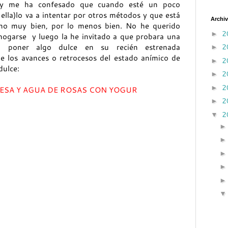
Hoy me ha confesado que cuando esté un poco
ella)lo va a intentar por otros métodos y que está
Archiv
i no muy bien, por lo menos bien. No he querido
2
►
hogarse y luego la he invitado a que probara una
2
ba poner algo dulce en su recién estrenada
►
de los avances o retrocesos del estado anímico de
2
►
dulce:
2
►
2
►
ESA Y AGUA DE ROSAS CON YOGUR
2
►
2
▼