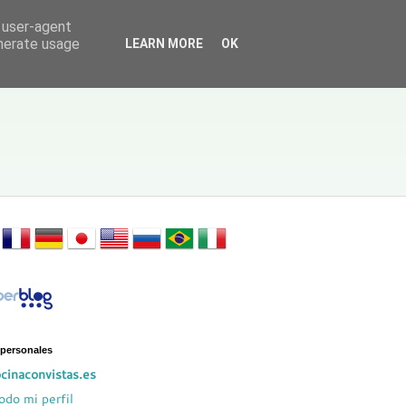
d user-agent
enerate usage
LEARN MORE
OK
 personales
cinaconvistas.es
odo mi perfil