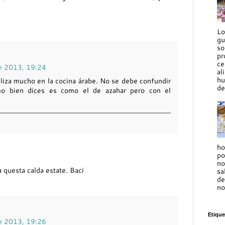
Lo
gu
so
pr
ce
de 2013, 19:24
al
hu
iliza mucho en la cocina árabe. No se debe confundir
de
o bien dices es como el de azahar pero con el
ho
po
no
 questa calda estate. Baci
sa
de
no
Etique
de 2013, 19:26