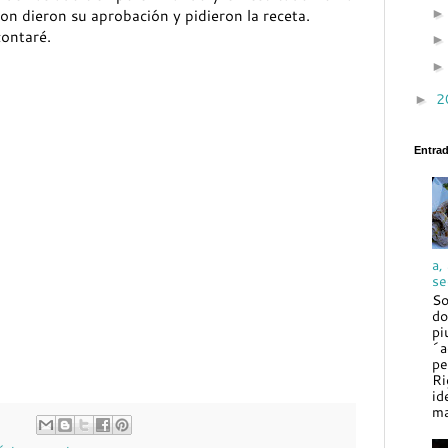
on dieron su aprobación y pidieron la receta.
contaré.
2
►
Entra
a,
se
So
do
pi
´a
pe
Ri
id
ma