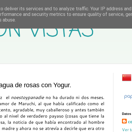
 deliver its services and to analyze traffic. Your IP address an
rformance and security metrics to ensure quality of service, g
ON VISTAS
s abuse.
agua de rosas con Yogur.
ez el
noestoypanadie
no ha durado ni dos meses.
mor de Maruchi, al que había calificado como el
tento, agradable, muy caballeroso y antes también
Datos
o al nivel de verdadero payaso (cosas que tiene la
co
sa, la noticia de que había encontrado al hombre
u madre y ahora no se atrevía a decirle que era otro
Ver t