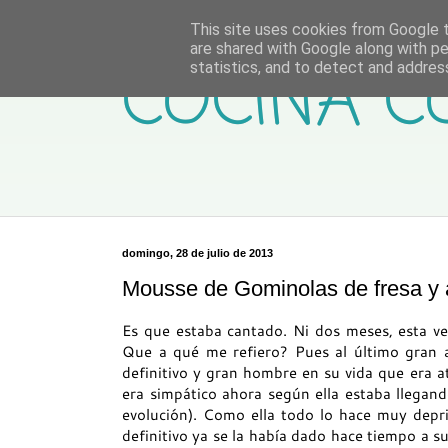
This site uses cookies from Google to
are shared with Google along with pe
COCINA C
statistics, and to detect and addres
domingo, 28 de julio de 2013
Mousse de Gominolas de fresa y 
Es que estaba cantado. Ni dos meses, esta v
Que a qué me refiero? Pues al último gran a
definitivo y gran hombre en su vida que era a
era simpático ahora según ella estaba llegand
evolución). Como ella todo lo hace muy depri
definitivo ya se la había dado hace tiempo a s