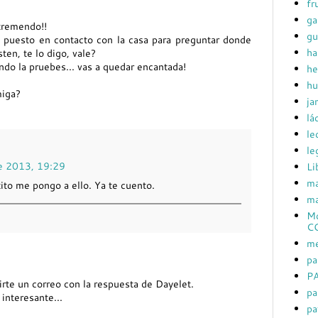
fr
ga
 tremendo!!
gu
 puesto en contacto con la casa para preguntar donde
ha
en, te lo digo, vale?
ndo la pruebes... vas a quedar encantada!
he
hu
miga?
ja
lá
le
le
de 2013, 19:29
Li
ma
ito me pongo a ello. Ya te cuento.
ma
Mc
C
me
pa
PA
irte un correo con la respuesta de Dayelet.
pa
interesante...
pa