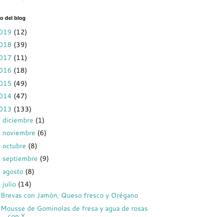
o del blog
019
(12)
018
(39)
017
(11)
016
(18)
015
(49)
014
(47)
013
(133)
diciembre
(1)
►
noviembre
(6)
►
octubre
(8)
►
septiembre
(9)
►
agosto
(8)
►
julio
(14)
▼
Brevas con Jamón, Queso fresco y Orégano
Mousse de Gominolas de fresa y agua de rosas
con Y...